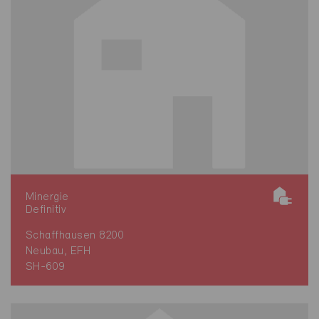
Minergie
Definitiv
Schaffhausen 8200
Neubau, EFH
SH-609