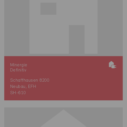
Minergie
Definitiv
Schaffhausen 8200
Neubau, EFH
SH-610