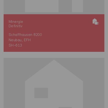
Minergie
Definitiv
Schaffhausen 8200
Neubau, EFH
SH-613