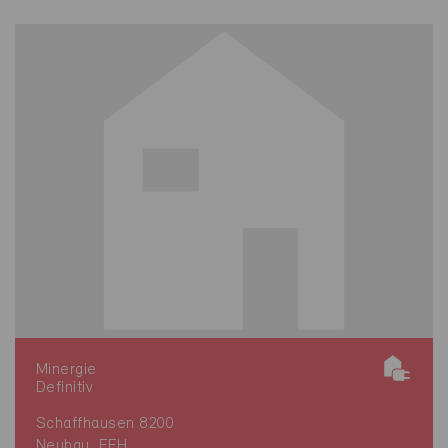
Minergie
Definitiv
Schaffhausen 8200
Neubau, EFH