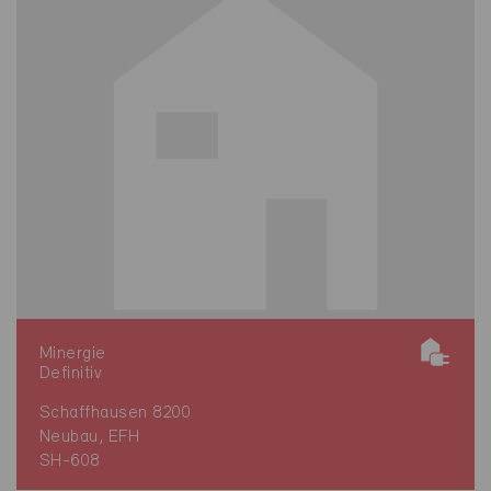
Minergie
Definitiv
Schaffhausen 8200
Neubau, EFH
SH-608