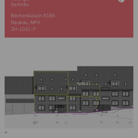
Definitiv
Bachenbülach 8184
Neubau, MFH
ZH-1031-P