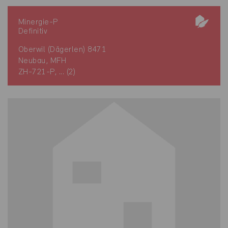
Minergie-P
Definitiv
Oberwil (Dägerlen) 8471
Neubau, MFH
ZH-721-P, ... (2)