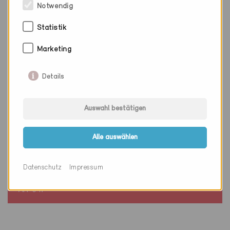
Notwendig
Statistik
Marketing
Details
Auswahl bestätigen
Alle auswählen
Minergie
Definitiv
Wolfhalden 9427
Datenschutz
Impressum
Neubau, EFH
AR-047