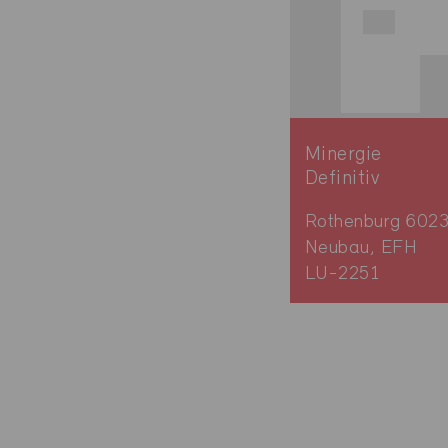
Minergie
Definitiv
Rothenburg 602
Neubau, EFH
LU-2251