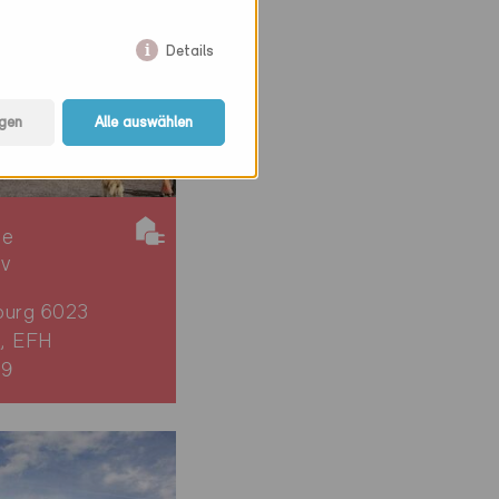
Details
gen
Alle auswählen
ie
iv
burg 6023
, EFH
49