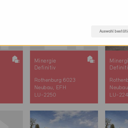
Auswahl bestäti
Minergie
Minerg
Definitiv
Definit
3
Rothenburg 6023
Rothen
Neubau, EFH
Neubau
LU-2250
LU-22