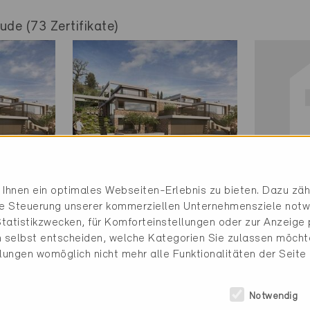
de (73 Zertifikate)
Minergie
Minerg
Ihnen ein optimales Webseiten-Erlebnis zu bieten. Dazu zähl
Definitiv
Definit
die Steuerung unserer kommerziellen Unternehmensziele notw
tatistikzwecken, für Komforteinstellungen oder zur Anzeige p
3
Rothenburg 6023
Rothen
 selbst entscheiden, welche Kategorien Sie zulassen möchte
Neubau, EFH
Neubau
llungen womöglich nicht mehr alle Funktionalitäten der Seite
LU-2246
LU-22
Notwendig