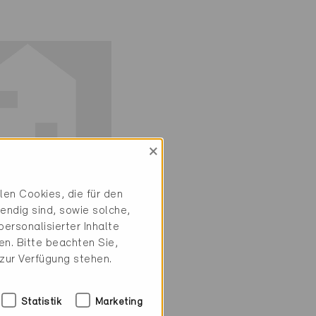
×
ie
en Cookies, die für den
iv
endig sind, sowie solche,
ersonalisierter Inhalte
burg 6023
n. Bitte beachten Sie,
, EFH
 zur Verfügung stehen.
48
Statistik
Marketing