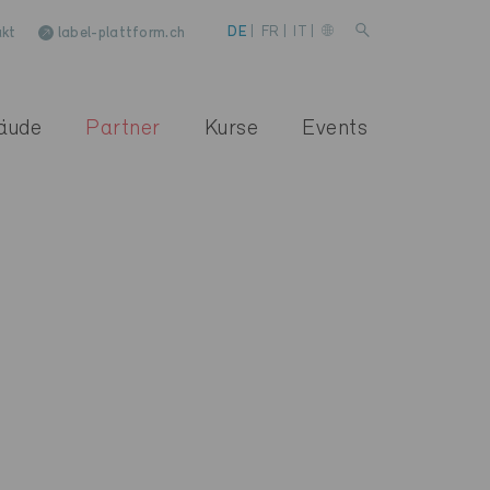
kt
label-plattform.ch
DE
|
FR
|
IT
|
äude
Partner
Kurse
Events