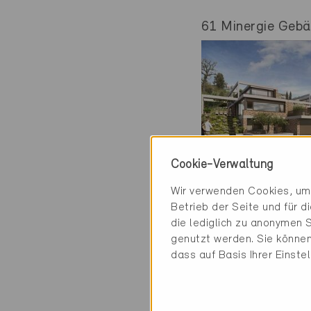
61 Minergie Gebäu
Cookie-Verwaltung
Minergie
Wir verwenden Cookies, um 
Definitiv
Betrieb der Seite und für 
die lediglich zu anonymen S
Rothenburg 602
genutzt werden. Sie können
Neubau, EFH
dass auf Basis Ihrer Einste
LU-2258, ... (2)