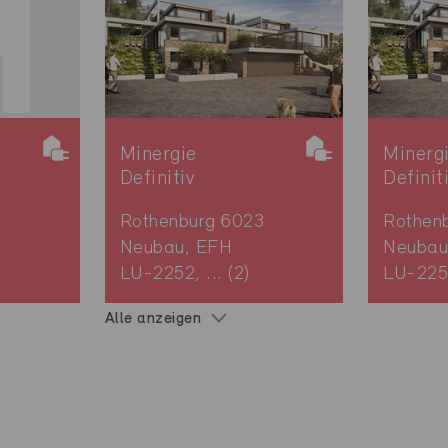
Minergie
Minerg
Definitiv
Definit
3
Rothenburg 6023
Rothen
Neubau, EFH
Neubau
LU-2252, ... (2)
LU-2254
Alle anzeigen