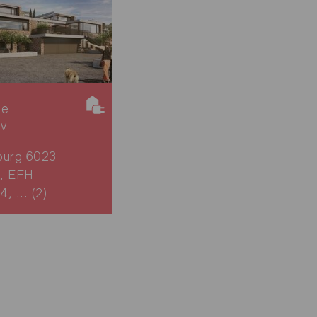
ie
iv
burg 6023
, EFH
, ... (2)