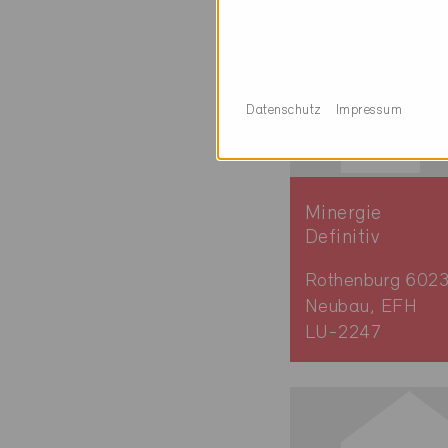
Datenschutz
Impressum
Minergie
Definitiv
Rothenburg 602
Neubau, EFH
LU-2247