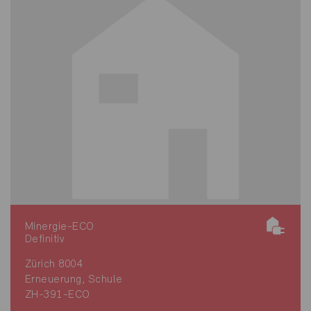
Minergie-ECO
Definitiv
Zürich 8004
Erneuerung, Schule
ZH-391-ECO