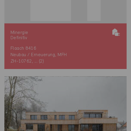
Minergie
Definitiv
Flaach 8416
Neubau / Erneuerung, MFH
ZH-10762, ... (2)