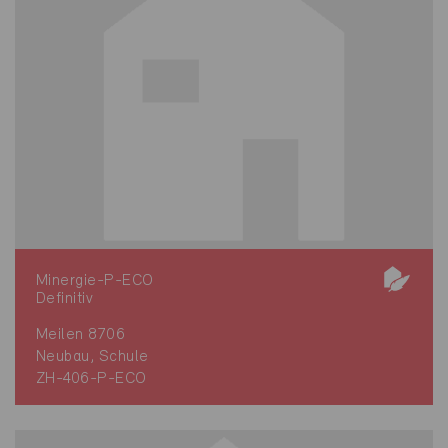
Minergie-P-ECO
Definitiv
Meilen 8706
Neubau, Schule
ZH-406-P-ECO