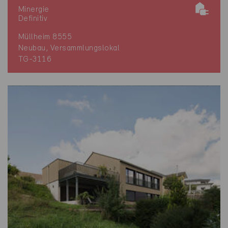
Minergie
Definitiv
Müllheim 8555
Neubau, Versammlungslokal
TG-3116