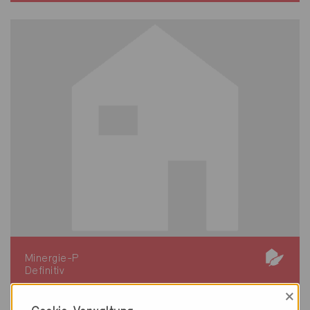
Minergie-P
Definitiv
×
Zürich 8048