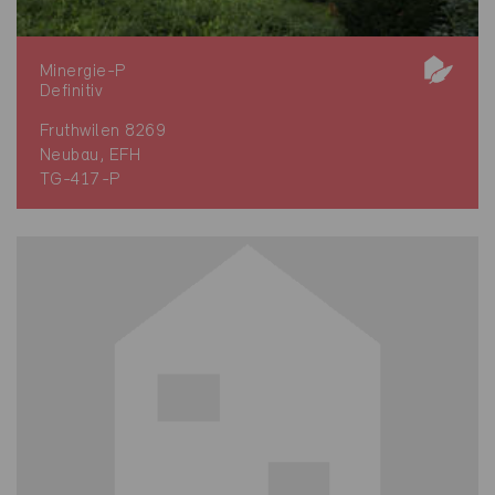
Minergie-P
Definitiv
Fruthwilen 8269
Neubau, EFH
TG-417-P