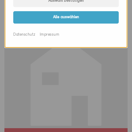
Auswahl bestätigen
Müllheim 8555
Neubau, Schule
Alle auswählen
TG-3113
Datenschutz
Impressum