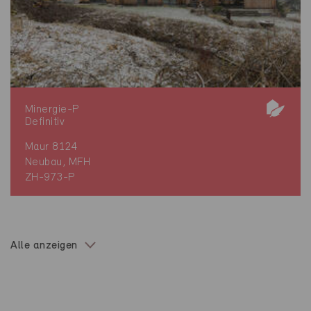
Minergie-P
Definitiv
Maur 8124
Neubau, MFH
ZH-973-P
Alle anzeigen