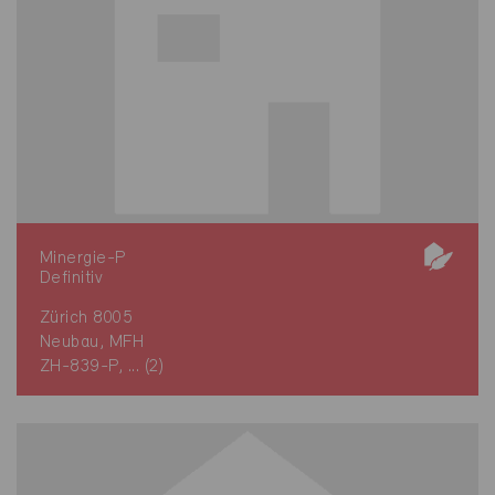
Minergie-P
Definitiv
Zürich 8005
Neubau, MFH
ZH-839-P, ... (2)