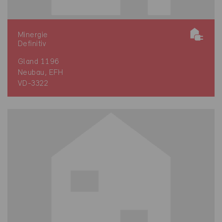
Minergie
Definitiv
Gland 1196
Neubau, EFH
VD-3322