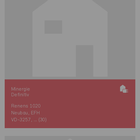
Minergie
Definitiv
Renens 1020
Neubau, EFH
VD-3257, ... (30)