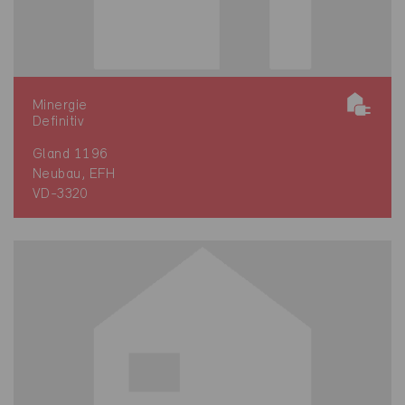
Minergie
Definitiv
Gland 1196
Neubau, EFH
VD-3320