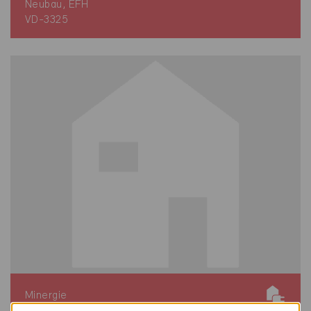
Neubau, EFH
VD-3325
Minergie
Definitiv