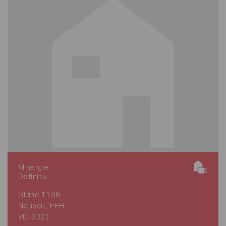
Minergie
Definitiv
Gland 1196
Neubau, EFH
VD-3321