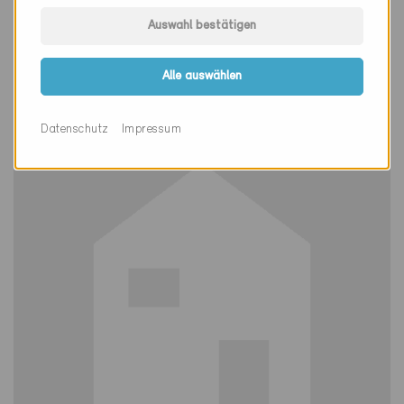
Minergie
Auswahl bestätigen
Definitiv
Gland 1196
Alle auswählen
Neubau, EFH
VD-3323
Datenschutz
Impressum