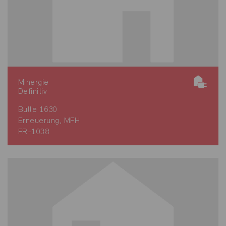
Minergie
Definitiv
Bulle 1630
Erneuerung, MFH
FR-1038