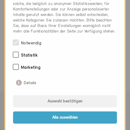
solche, die lediglich zu anonymen Statistikzwecken, für
Komforteinstellungen oder zur Anzeige personalisierter
044 362 92 31
Inhalte genutzt werden. Sie können selbst entscheiden,
info@energieeffizienz.ch
welche Kategorien Sie zulassen möchten. Bitte beachten
www.energieeffizienz.ch
Sie, dass auf Basis Ihrer Einstellungen womöglich nicht
mehr alle Funktionalitäten der Seite zur Verfügung stehen.
Notwendig
Statistik
0 Minergie Gebäude (0 Zertifikate)
Marketing
Details
Mit Minergie vernetzen
Auswahl bestätigen
Alle auswählen