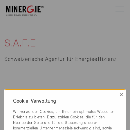
S.A.F.E
Schweizerische Agentur für Energieeffizienz
×
Kontakt
Cookie-Verwaltung
S.A.F.E
Wir verwenden Cookies, um Ihnen ein optimales Webseiten-
Schweizerische Agentur für Energieeffizienz
Erlebnis zu bieten. Dazu zählen Cookies, die für den
Schaffhauserstrasse 34
Betrieb der Seite und für die Steuerung unserer
8006 Zürich
kommerziellen Unternehmensziele notwendig sind, sowie