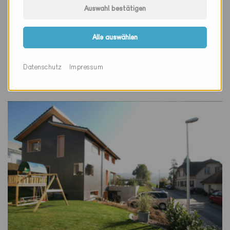
Auswahl bestätigen
Minergie
Definitiv
Alle auswählen
Birr 5242
Neubau, EFH
Datenschutz
Impressum
AG-2304