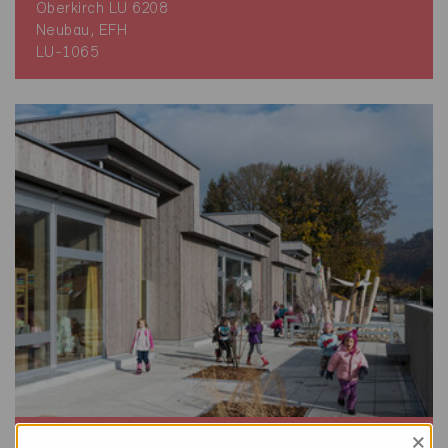
Oberkirch LU 6208
Neubau, EFH
LU-1065
×