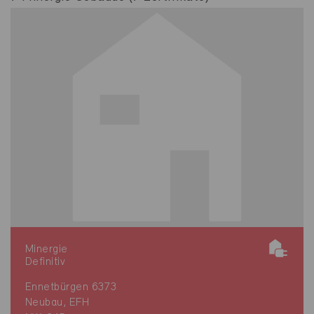
Minergie
Definitiv
Ennetbürgen 6373
Neubau, EFH