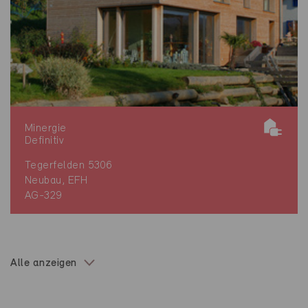
Minergie
Definitiv
Tegerfelden 5306
Neubau, EFH
AG-329
Alle anzeigen