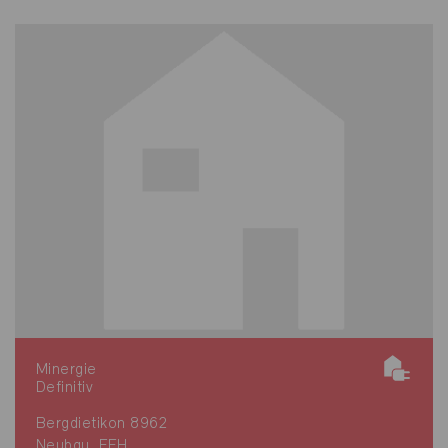
Minergie
Definitiv
Bergdietikon 8962
Neubau, EFH