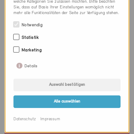
welche Kategorien Sie zulassen möchten. Bitte beachten
Sie, dass auf Basis Ihrer Einstellungen womöglich nicht
mehr alle Funktionalitäten der Seite zur Verfügung stehen.
Notwendig
Statistik
Marketing
Details
Auswahl bestätigen
Minergie
Alle auswählen
Definitiv
Weiningen ZH 8104
Datenschutz
Impressum
Neubau, EFH
ZH-4842