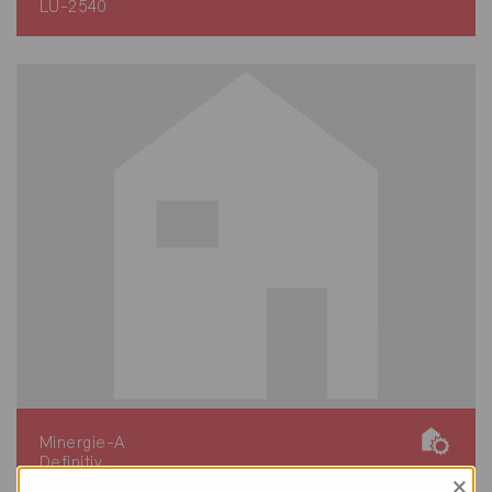
LU-2540
Minergie-A
Definitiv
×