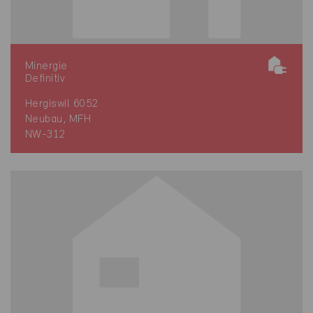
Minergie
Definitiv
Hergiswil 6052
Neubau, MFH
NW-312