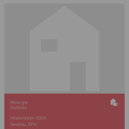
Minergie
Definitiv
Hildisrieden 6024
Neubau, EFH