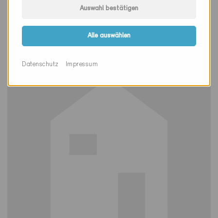
Minergie
Auswahl bestätigen
Definitiv
Hergiswil 6052
Alle auswählen
Neubau, MFH
NW-314
Datenschutz
Impressum