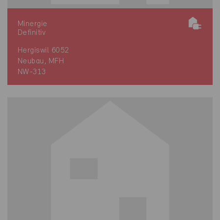
Minergie
Definitiv
Hergiswil 6052
Neubau, MFH
NW-313