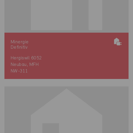
Minergie
Definitiv
Hergiswil 6052
Neubau, MFH
NW-311