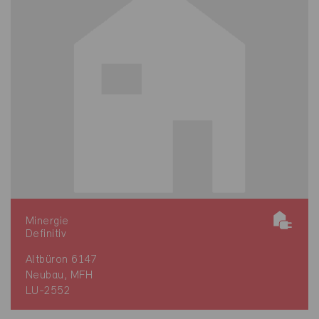
Minergie
Definitiv
Altbüron 6147
Neubau, MFH
LU-2552