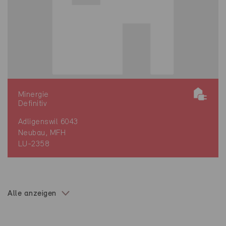
Minergie
Definitiv
Adligenswil 6043
Neubau, MFH
LU-2358
Alle anzeigen