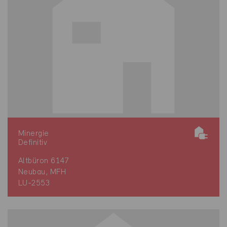
Minergie
Definitiv
Altbüron 6147
Neubau, MFH
LU-2553