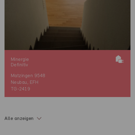
Minergie
Definitiv
Matzingen 9548
Neubau, EFH
TG-2419
Alle anzeigen