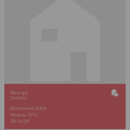
Minergie
Definitiv
Brüttisellen 8306
Neubau, EFH
ZH-9126