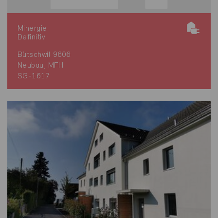
Minergie
Definitiv
Bütschwil 9606
Neubau, MFH
SG-1617