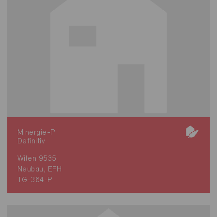
Minergie-P
Definitiv
Wilen 9535
Neubau, EFH
TG-364-P