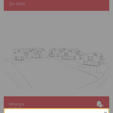
ZH-9095
Minergie
Definitiv