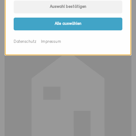
Minergie
Auswahl bestätigen
Definitiv
Bütschwil 9606
Alle auswählen
Neubau, MFH
SG-1618
Datenschutz
Impressum