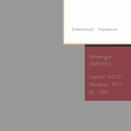
Datenschutz
Impressum
Minergie
Definitiv
Liestal 4410
Neubau, EFH
BL-793