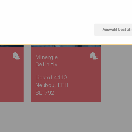
Auswahl bestäti
Minergie
Definitiv
Liestal 4410
Neubau, EFH
BL-792