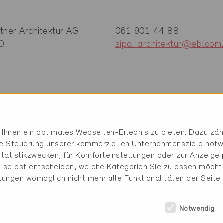
tner Architektur AG
061 901 44 88
30
sipa-architektur@eblcom
Ihnen ein optimales Webseiten-Erlebnis zu bieten. Dazu zähl
die Steuerung unserer kommerziellen Unternehmensziele notw
tatistikzwecken, für Komforteinstellungen oder zur Anzeige p
 selbst entscheiden, welche Kategorien Sie zulassen möchte
llungen womöglich nicht mehr alle Funktionalitäten der Seite
e (2 Zertifikate)
Notwendig