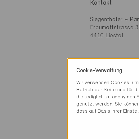
Kontakt
Siegenthaler + Par
Fraumattstrasse 
4410 Liestal
Kategorie
Cookie-Verwaltung
Wir verwenden Cookies, um 
Planung
Betrieb der Seite und für 
Architektur
die lediglich zu anonymen S
genutzt werden. Sie können
dass auf Basis Ihrer Einste
2 Minergie Gebäud