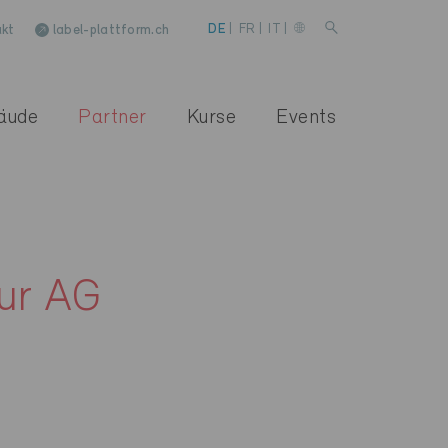
kt
label-plattform.ch
DE
|
FR
|
IT
|
äude
Partner
Kurse
Events
tur AG