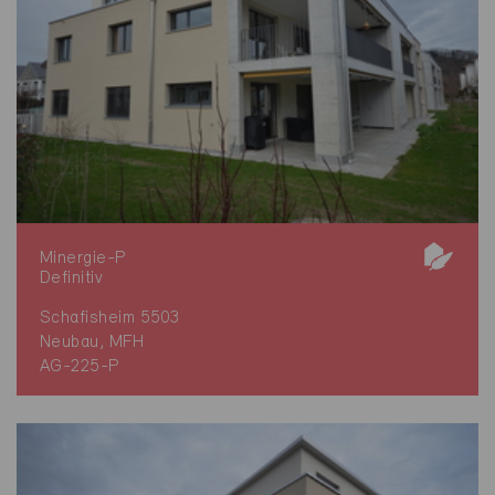
Minergie-P
Definitiv
Schafisheim 5503
Neubau, MFH
AG-225-P