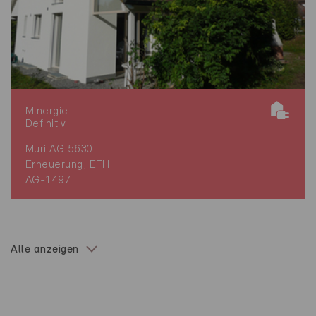
Minergie
Definitiv
Muri AG 5630
Erneuerung, EFH
AG-1497
Alle anzeigen