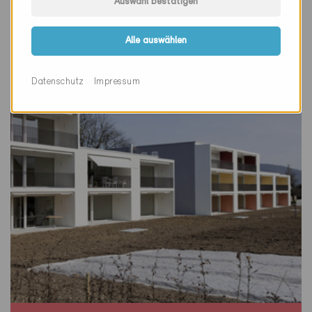
Auswahl bestätigen
Schinznach Dorf 5107
Neubau, MFH
Alle auswählen
AG-964
Datenschutz
Impressum