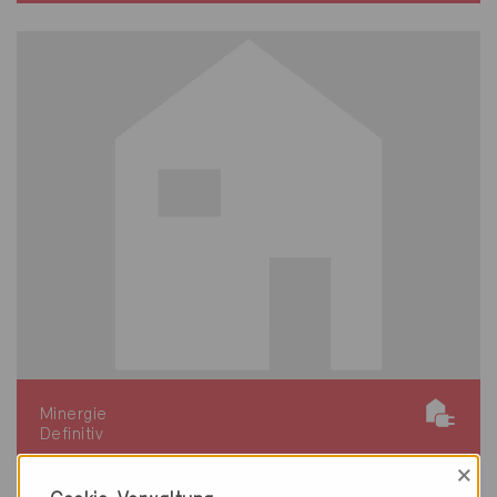
Minergie
Definitiv
×
Villnachern 5213