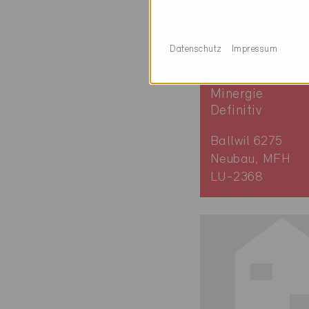
Datenschutz
Impressum
Minergie
Definitiv
Ballwil 6275
Neubau, MFH
LU-2368