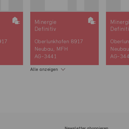
Minergie
Minerg
Definitiv
Definit
917
Oberlunkhofen 8917
Oberlu
Neubau, MFH
Neubau
AG-3441
AG-34
Alle anzeigen
Newsletter abonnieren