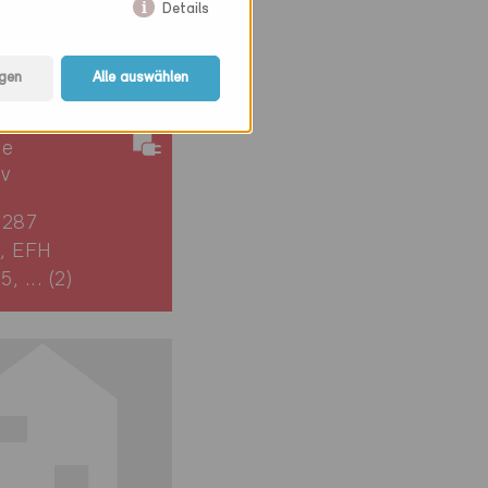
Details
gen
Alle auswählen
ie
iv
6287
, EFH
, ... (2)