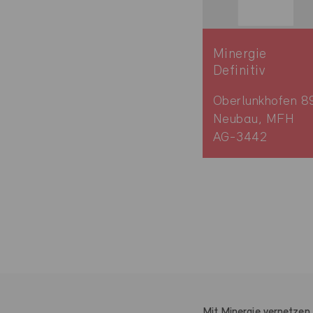
Minergie
Definitiv
Oberlunkhofen 8
Neubau, MFH
AG-3442
Mit Minergie vernetzen