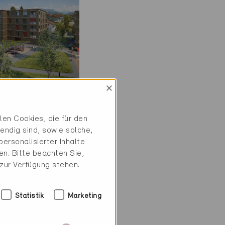
×
ie
iv
en Cookies, die für den
endig sind, sowie solche,
 6275
ersonalisierter Inhalte
, MFH
n. Bitte beachten Sie,
9
 zur Verfügung stehen.
Statistik
Marketing