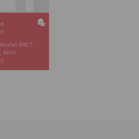
ie
iv
nkhofen 8917
, MFH
40