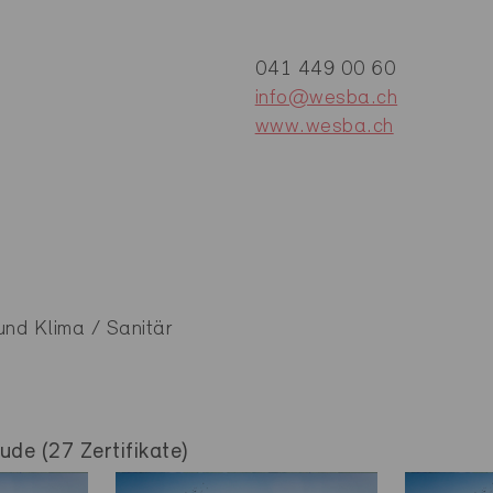
041 449 00 60
info@wesba.ch
www.wesba.ch
und Klima / Sanitär
de (27 Zertifikate)