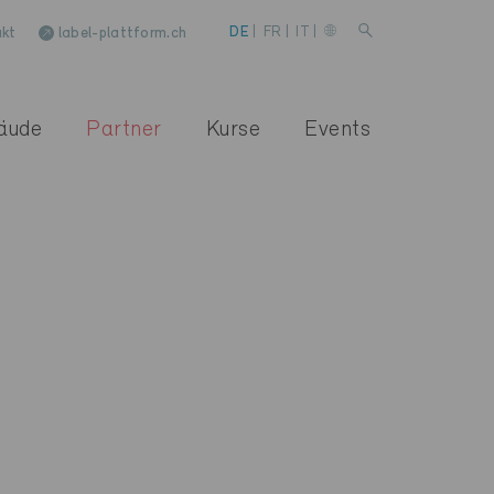
kt
label-plattform.ch
DE
|
FR
|
IT
|
äude
Partner
Kurse
Events