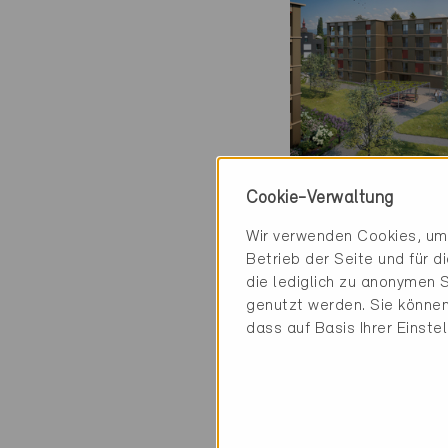
Minergie
Cookie-Verwaltung
Definitiv
Wir verwenden Cookies, um 
Betrieb der Seite und für 
Ballwil 6275
die lediglich zu anonymen S
Neubau, MFH
genutzt werden. Sie können
LU-2371
dass auf Basis Ihrer Einste