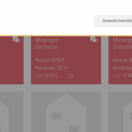
Auswahl bestäti
Minergie
Minerg
Definitiv
Definit
Aesch 6287
Aesch 
Neubau, EFH
Neubau
LU-2062, ... (2)
LU-2065