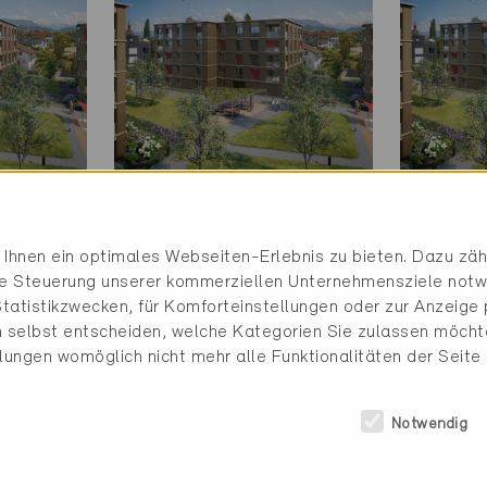
Minergie
Minerg
Definitiv
Definit
Ihnen ein optimales Webseiten-Erlebnis zu bieten. Dazu zähl
die Steuerung unserer kommerziellen Unternehmensziele notw
Ballwil 6275
Ballwil
tatistikzwecken, für Komforteinstellungen oder zur Anzeige p
Neubau, MFH
Neubau
 selbst entscheiden, welche Kategorien Sie zulassen möchte
LU-2370
LU-236
llungen womöglich nicht mehr alle Funktionalitäten der Seite
Notwendig