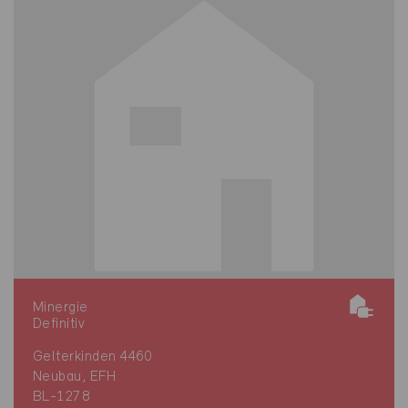
Minergie
Definitiv
Gelterkinden 4460
Neubau, EFH
BL-1278