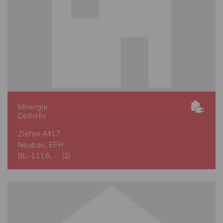
Minergie
Definitiv
Ziefen 4417
Neubau, EFH
BL-1116, ... (2)