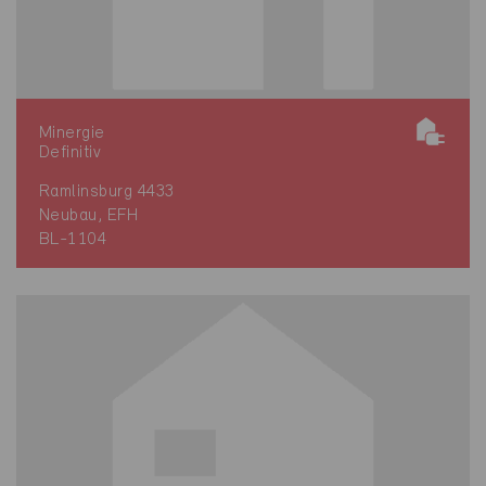
Minergie
Definitiv
Ramlinsburg 4433
Neubau, EFH
BL-1104