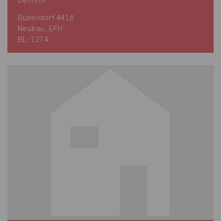
Definitiv
Bubendorf 4416
Neubau, EFH
BL-1274