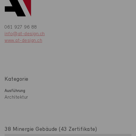
061 927 96 88
info@at-design.ch
www.at-design.ch
Kategorie
Ausführung
Architektur
38 Minergie Gebäude (43 Zertifikate)