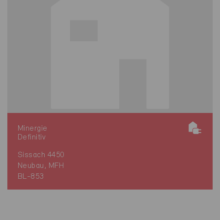
Minergie
Definitiv
Sissach 4450
Neubau, MFH
BL-853