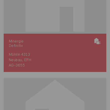
Minergie
Definitiv
Möhlin 4313
Neubau, EFH
AG-3655