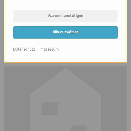
Auswahl bestätigen
Minergie
Definitiv
Alle auswählen
Ramlinsburg 4433
Neubau, EFH
Datenschutz
Impressum
BL-1103