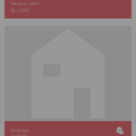
Neubau, MFH
BL-1287
Minergie