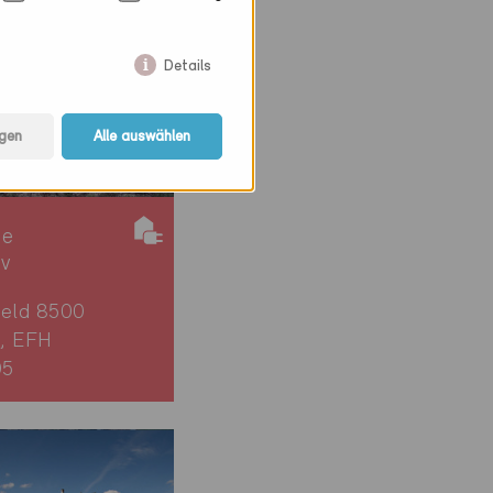
Details
gen
Alle auswählen
ie
iv
feld 8500
, EFH
05