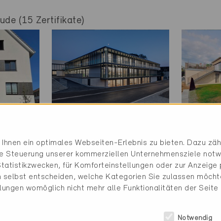
de (15 Zertifikate)
Minergie-A
Minerg
Ihnen ein optimales Webseiten-Erlebnis zu bieten. Dazu zähl
Definitiv
Definit
die Steuerung unserer kommerziellen Unternehmensziele notw
tatistikzwecken, für Komforteinstellungen oder zur Anzeige p
0
Weinfelden 8570
Frauen
 selbst entscheiden, welche Kategorien Sie zulassen möchte
Neubau, Schule
Neubau
llungen womöglich nicht mehr alle Funktionalitäten der Seite
TG-033-A
TG-15
Notwendig