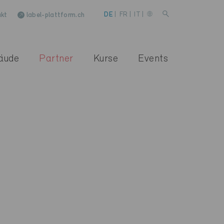
kt
label-plattform.ch
DE
|
FR
|
IT
|
äude
Partner
Kurse
Events