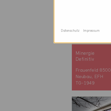
Datenschutz
Impressum
Minergie
Definitiv
Frauenfeld 8500
Neubau, EFH
TG-1949