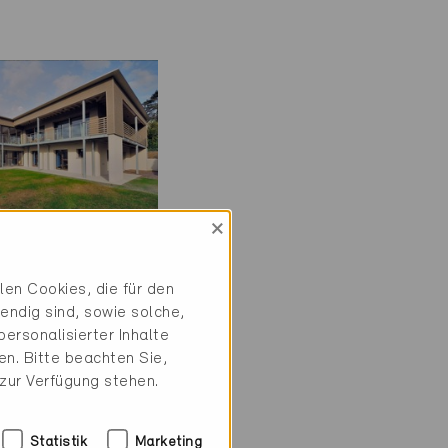
×
ie-P
en Cookies, die für den
iv
endig sind, sowie solche,
ersonalisierter Inhalte
feld 8500
n. Bitte beachten Sie,
, EFH
 zur Verfügung stehen.
0-P
Statistik
Marketing