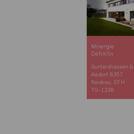
Minergie
Definitiv
Guntershausen b
Aadorf 8357
Neubau, EFH
TG-1238