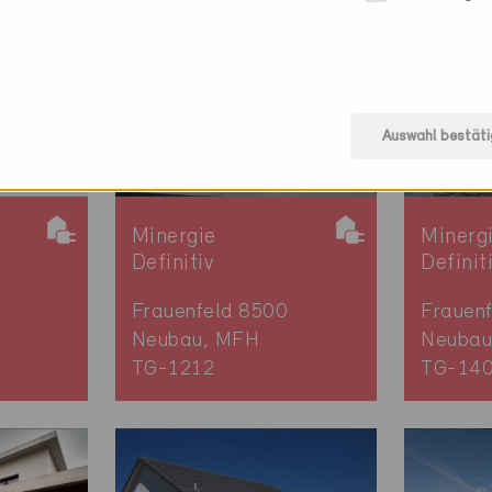
Auswahl bestäti
Minergie
Minerg
Definitiv
Definit
Frauenfeld 8500
Frauen
Neubau, MFH
Neubau
TG-1212
TG-14