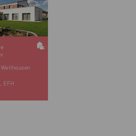
ie
iv
-Wellhausen
, EFH
1