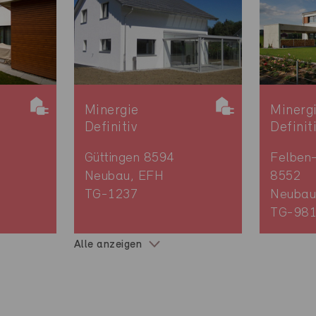
Minergie
Minerg
Definitiv
Definit
.
Güttingen 8594
Felben
Neubau, EFH
8552
TG-1237
Neubau
TG-98
Alle anzeigen