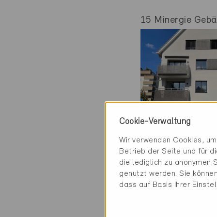
15 Minergie Gebäu
Cookie-Verwaltung
Minergie-P
Wir verwenden Cookies, um 
Definitiv
Betrieb der Seite und für 
die lediglich zu anonymen S
Kreuzlingen 828
genutzt werden. Sie können
Neubau, MFH
dass auf Basis Ihrer Einste
TG-344-P