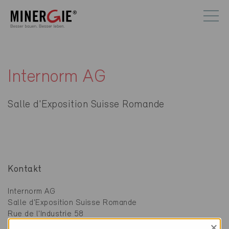
Internorm AG
Salle d'Exposition Suisse Romande
Kontakt
Internorm AG
Salle d'Exposition Suisse Romande
Rue de l'Industrie 58
1030 Bussigny-près-Lausanne
×