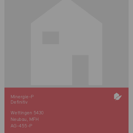
Minergie-P
Definitiv
Wettingen 5430
Neubau, MFH
AG-455-P