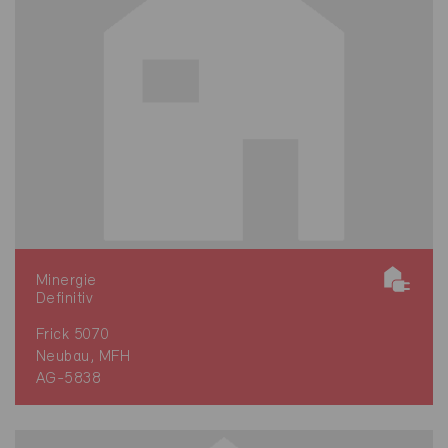
Minergie
Definitiv
Frick 5070
Neubau, MFH
AG-5838