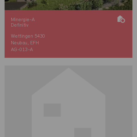
Minergie-A
Definitiv
Wettingen 5430
Neubau, EFH
AG-013-A