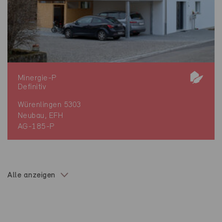
Minergie-P
Definitiv
Würenlingen 5303
Neubau, EFH
AG-185-P
Alle anzeigen