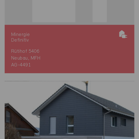
Minergie
Definitiv
Rütihof 5406
Neubau, MFH
AG-4491