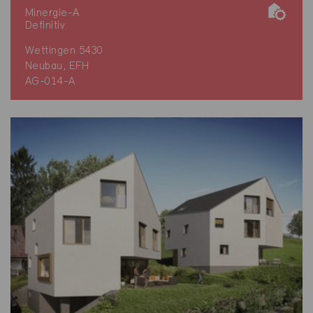
Minergie-A
Definitiv
Wettingen 5430
Neubau, EFH
AG-014-A