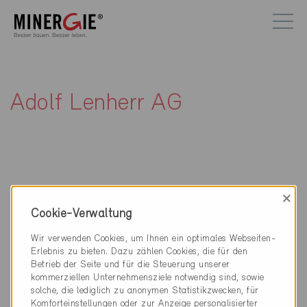
Adolf Lenherr AG
×
Kontakt
Cookie-Verwaltung
Adolf Lenherr AG
Wir verwenden Cookies, um Ihnen ein optimales Webseiten-
Pilgerbrunnen / Haagerstrasse 73
Erlebnis zu bieten. Dazu zählen Cookies, die für den
Betrieb der Seite und für die Steuerung unserer
9473 Gams
kommerziellen Unternehmensziele notwendig sind, sowie
solche, die lediglich zu anonymen Statistikzwecken, für
081 771 14 85
Komforteinstellungen oder zur Anzeige personalisierter