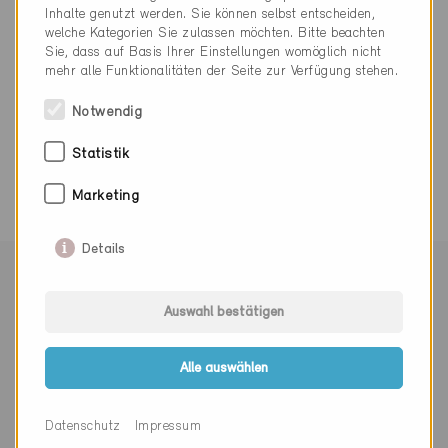
info@lenherr-holzbau.ch
Inhalte genutzt werden. Sie können selbst entscheiden,
welche Kategorien Sie zulassen möchten. Bitte beachten
Sie, dass auf Basis Ihrer Einstellungen womöglich nicht
mehr alle Funktionalitäten der Seite zur Verfügung stehen.
Notwendig
0 Minergie Gebäude (0 Zertifikate)
Statistik
Marketing
Details
Mit Minergie vernetzen
Auswahl bestätigen
Alle auswählen
Newsletter abonnieren
Datenschutz
Impressum
Herr
Frau
Divers