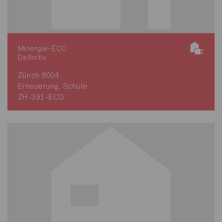
Minergie-ECO
Definitiv
Zürich 8004
Erneuerung, Schule
ZH-391-ECO