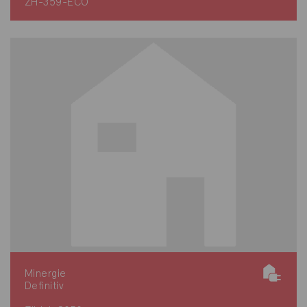
ZH-359-ECO
Minergie
Definitiv