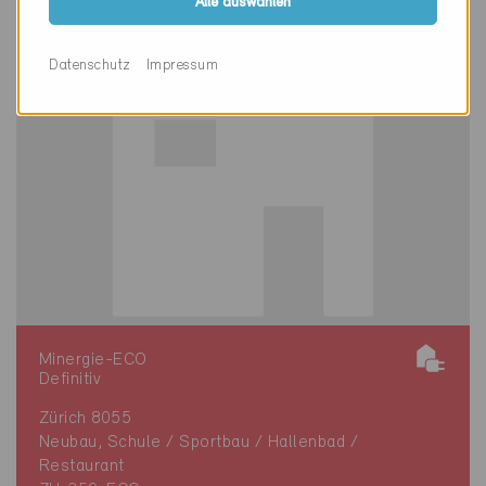
Alle auswählen
Datenschutz
Impressum
Minergie-ECO
Definitiv
Zürich 8055
Neubau, Schule / Sportbau / Hallenbad /
Restaurant