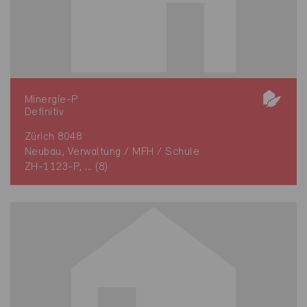
Minergie-P
Definitiv
Zürich 8048
Neubau, Verwaltung / MFH / Schule
ZH-1123-P, ... (8)