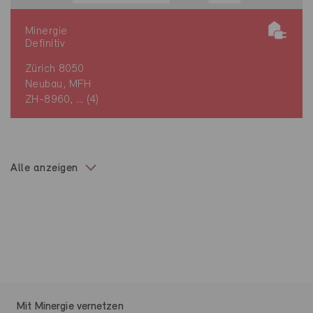
Minergie
Definitiv
Zürich 8050
Neubau, MFH
ZH-8960, ... (4)
Alle anzeigen
Mit Minergie vernetzen