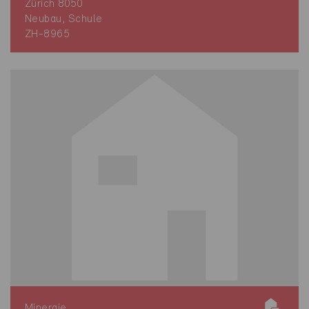
Zürich 8050
Neubau, Schule
ZH-8965
Minergie