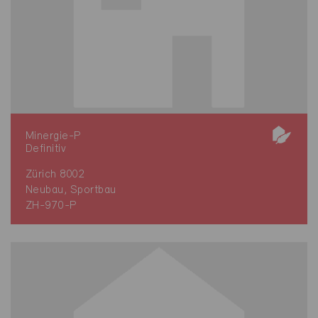
Minergie-P
Definitiv
Zürich 8002
Neubau, Sportbau
ZH-970-P