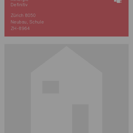
Definitiv
Zürich 8050
Neubau, Schule
ZH-8964