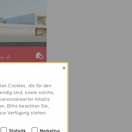
ie-A
iv
×
6965
, Schule
en Cookies, die für den
endig sind, sowie solche,
-A
ersonalisierter Inhalte
n. Bitte beachten Sie,
 zur Verfügung stehen.
Statistik
Marketing