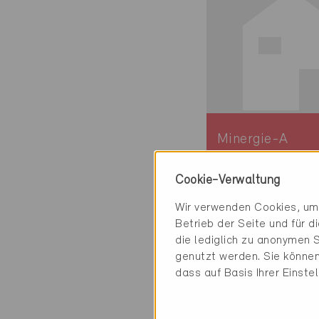
Minergie-A
Definitiv
Cookie-Verwaltung
Minergie-P
Definitiv
Wir verwenden Cookies, um 
Betrieb der Seite und für 
Gatteo 47043
die lediglich zu anonymen S
Neubau, EFH
genutzt werden. Sie können
ITA-001-P, ... (2
dass auf Basis Ihrer Einste