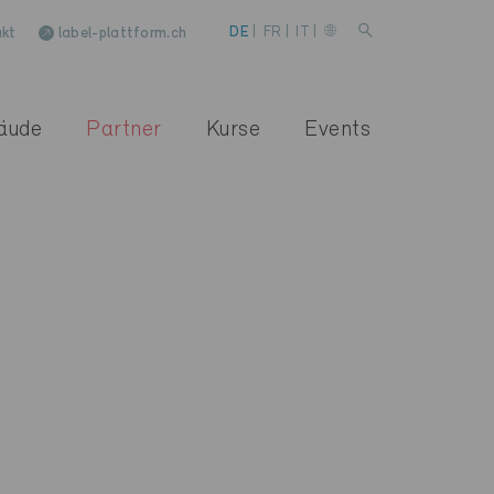
kt
label-plattform.ch
DE
|
FR
|
IT
|
äude
Partner
Kurse
Events