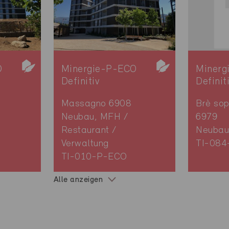
O
Minergie-P-ECO
Minerg
Definitiv
Definit
Massagno 6908
Brè so
Neubau, MFH /
6979
Restaurant /
Neubau
Verwaltung
TI-084
TI-010-P-ECO
Alle anzeigen