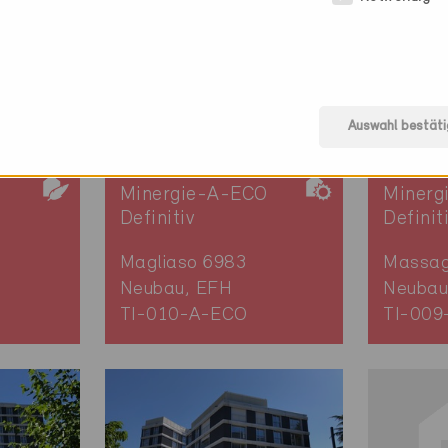
Auswahl bestäti
Minergie-A-ECO
Minerg
Definitiv
Definit
Magliaso 6983
Massag
Neubau, EFH
Neubau
TI-010-A-ECO
TI-009