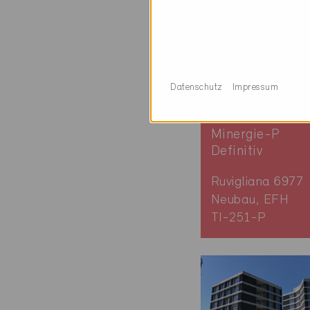
Datenschutz
Impressum
Minergie-P
Definitiv
Ruvigliana 6977
Neubau, EFH
TI-251-P