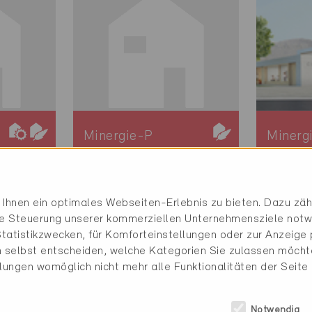
Minergie-P
Minerg
Definitiv
Definit
Sant'Antonino 6592
Cadro 
Neubau, EFH
Neubau
Ihnen ein optimales Webseiten-Erlebnis zu bieten. Dazu zähl
die Steuerung unserer kommerziellen Unternehmensziele notw
TI-255-P
TI-152
tatistikzwecken, für Komforteinstellungen oder zur Anzeige p
 selbst entscheiden, welche Kategorien Sie zulassen möchte
)
llungen womöglich nicht mehr alle Funktionalitäten der Seite
Notwendig