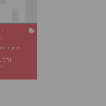
ie-P
iv
pra Lugano
, EFH
-P