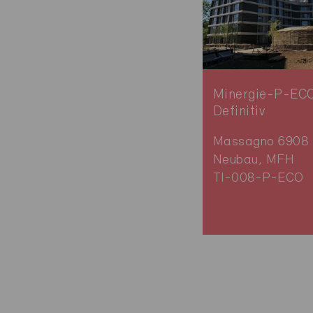
Minergie-P-EC
Definitiv
Massagno 6908
Neubau, MFH
TI-008-P-ECO