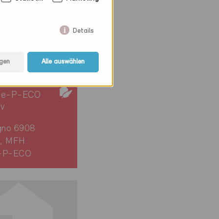
Details
gen
Alle auswählen
ie-P-ECO
iv
no 6908
, MFH
-P-ECO