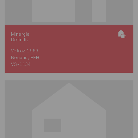
Minergie
Definitiv
Vétroz 1963
Neubau, EFH
VS-1134