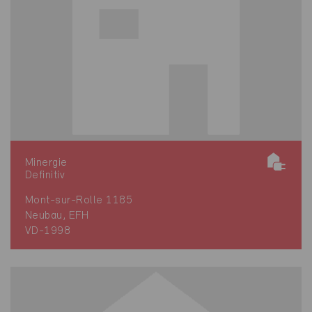
Minergie
Definitiv
Mont-sur-Rolle 1185
Neubau, EFH
VD-1998