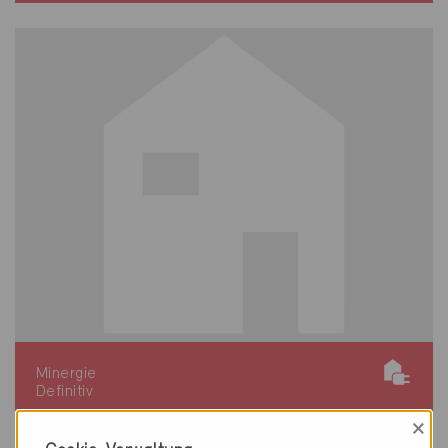
Minergie
Definitiv
×
Verbier 1936