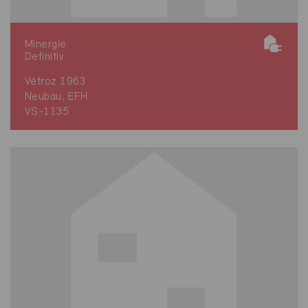
Minergie
Definitiv
Vétroz 1963
Neubau, EFH
VS-1135