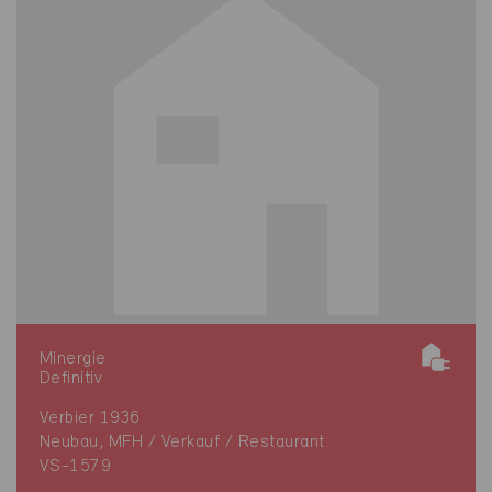
Minergie
Definitiv
Verbier 1936
Neubau, MFH / Verkauf / Restaurant
VS-1579