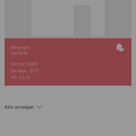
Minergie
Definitiv
Vétroz 1963
Neubau, EFH
VS-1133
Alle anzeigen