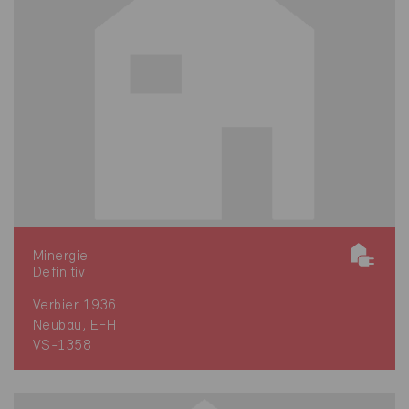
Minergie
Definitiv
Verbier 1936
Neubau, EFH
VS-1358