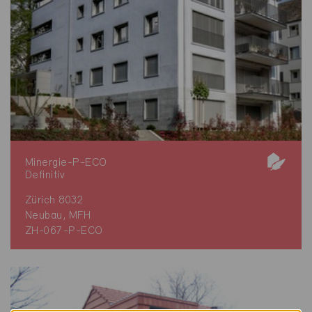
Minergie-P-ECO
Definitiv
Zürich 8032
Neubau, MFH
ZH-067-P-ECO