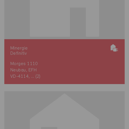
Minergie
Definitiv
Morges 1110
Neubau, EFH
VD-4114, ... (2)