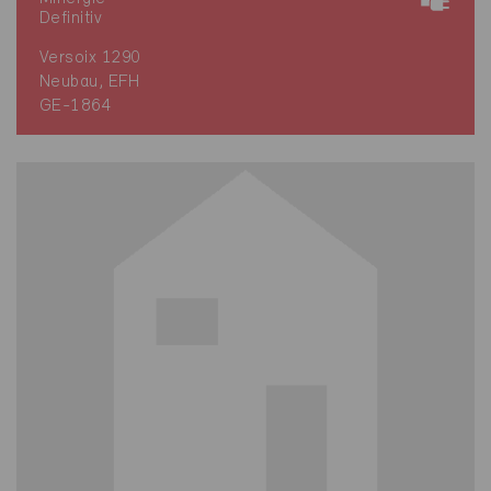
Definitiv
Versoix 1290
Neubau, EFH
GE-1864