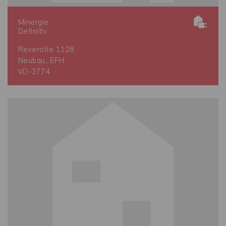
Minergie
Definitiv
Reverolle 1128
Neubau, EFH
VD-3774