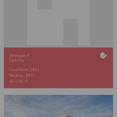
Minergie-P
Definitiv
Courfaivre 2853
Neubau, MFH
JU-185-P