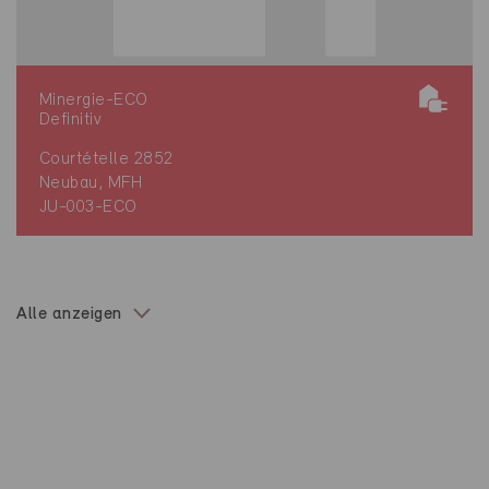
Minergie-ECO
Definitiv
Courtételle 2852
Neubau, MFH
JU-003-ECO
Alle anzeigen