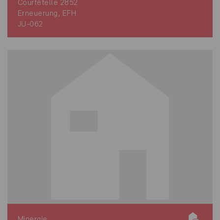
Courtételle 2852
Erneuerung, EFH
JU-062
Minergie