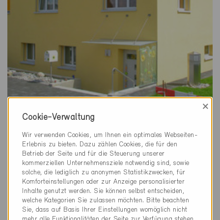
×
Minergie
Cookie-Verwaltung
Definitiv
Wir verwenden Cookies, um Ihnen ein optimales Webseiten-
Gerlafingen 4563
Erlebnis zu bieten. Dazu zählen Cookies, die für den
Neubau, EFH
Betrieb der Seite und für die Steuerung unserer
SO-235
kommerziellen Unternehmensziele notwendig sind, sowie
solche, die lediglich zu anonymen Statistikzwecken, für
Komforteinstellungen oder zur Anzeige personalisierter
Inhalte genutzt werden. Sie können selbst entscheiden,
welche Kategorien Sie zulassen möchten. Bitte beachten
Sie, dass auf Basis Ihrer Einstellungen womöglich nicht
mehr alle Funktionalitäten der Seite zur Verfügung stehen.