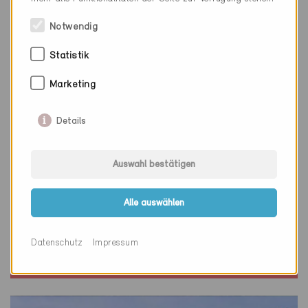
Notwendig
Statistik
Marketing
Details
Auswahl bestätigen
Minergie
Alle auswählen
Definitiv
Gerlafingen 4563
Datenschutz
Impressum
Neubau, EFH
SO-390