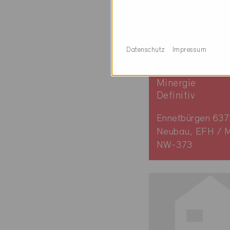
Datenschutz
Impressum
Minergie
Definitiv
Ennetbürgen 637
Neubau, EFH / 
NW-373