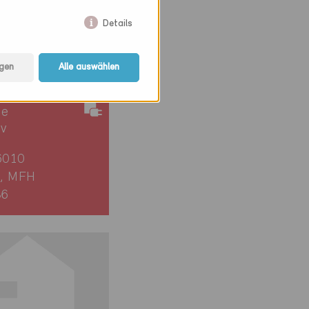
Details
gen
Alle auswählen
ie
iv
6010
, MFH
86