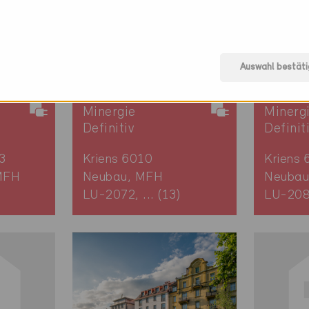
Auswahl bestäti
Minergie
Minerg
Definitiv
Definit
3
Kriens 6010
Kriens 
MFH
Neubau, MFH
Neubau
LU-2072, ... (13)
LU-20