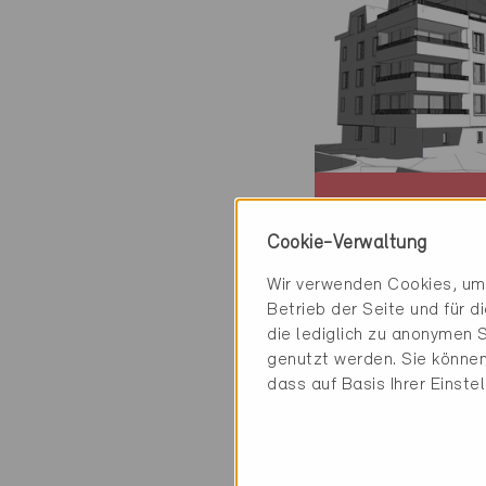
Minergie-A
Definitiv
Cookie-Verwaltung
Wir verwenden Cookies, um 
Buochs 6374
Betrieb der Seite und für 
Neubau, MFH
die lediglich zu anonymen S
NW-012-A
genutzt werden. Sie können
dass auf Basis Ihrer Einste