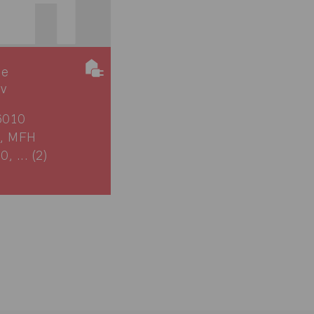
ie
iv
6010
, MFH
, ... (2)