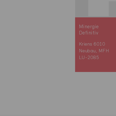
Minergie
Definitiv
Kriens 6010
Neubau, MFH
LU-2085