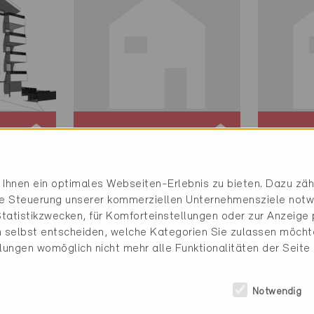
Minergie
Minerg
Definitiv
Definit
Ihnen ein optimales Webseiten-Erlebnis zu bieten. Dazu zähl
Küssnacht 6403
Ennetb
die Steuerung unserer kommerziellen Unternehmensziele notw
Neubau, Verwaltung /
Neubau
tatistikzwecken, für Komforteinstellungen oder zur Anzeige p
Lager
NW-34
 selbst entscheiden, welche Kategorien Sie zulassen möchte
SZ-1078
llungen womöglich nicht mehr alle Funktionalitäten der Seite
Notwendig