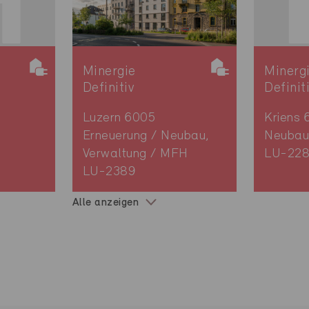
Minergie
Minerg
Definitiv
Definit
Luzern 6005
Kriens 
Erneuerung / Neubau,
Neubau
Verwaltung / MFH
LU-2280
LU-2389
Alle anzeigen