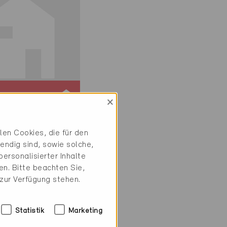
ie
×
iv
en Cookies, die für den
ürgen 6373
endig sind, sowie solche,
, EFH
ersonalisierter Inhalte
5
n. Bitte beachten Sie,
 zur Verfügung stehen.
Statistik
Marketing