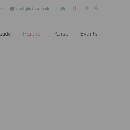
kt
label-plattform.ch
DE
|
FR
|
IT
|
äude
Partner
Kurse
Events