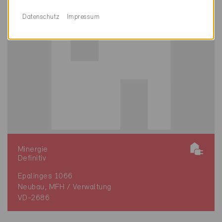
Datenschutz
Impressum
Minergie
Definitiv
Epalinges 1066
Neubau, MFH / Verwaltung
VD-2686