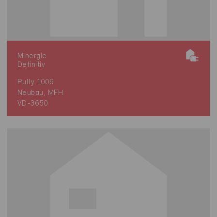
Minergie
Definitiv
Pully 1009
Neubau, MFH
VD-3650