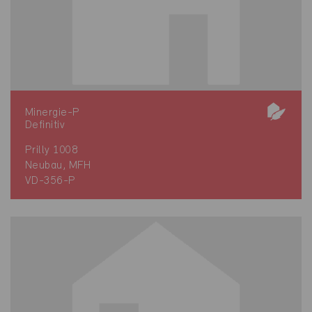
Minergie-P
Definitiv
Prilly 1008
Neubau, MFH
VD-356-P