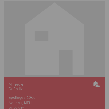
Minergie
Definitiv
Epalinges 1066
Neubau, MFH
VD-2685