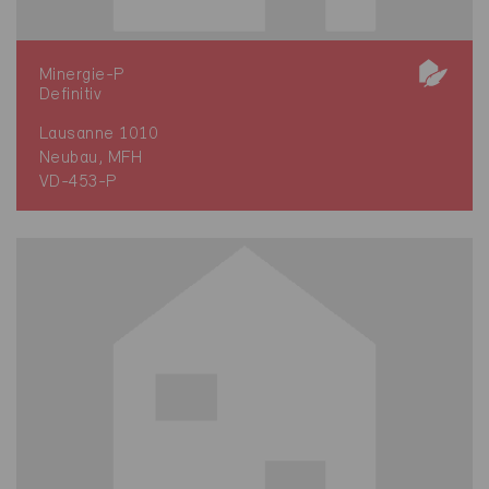
Minergie-P
Definitiv
Lausanne 1010
Neubau, MFH
VD-453-P