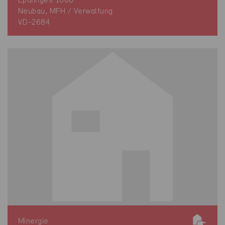
Epalinges 1066
Neubau, MFH / Verwaltung
VD-2684
Minergie