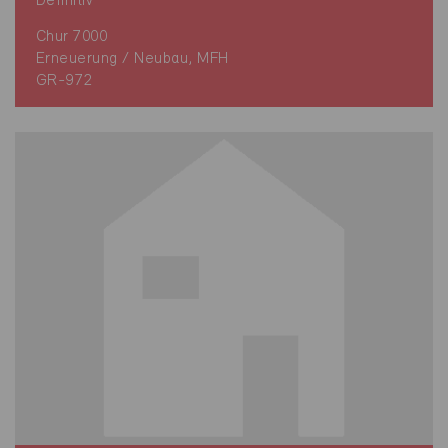
Definitiv
Chur 7000
Erneuerung / Neubau, MFH
GR-972