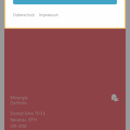
Datenschutz
Impressum
Minergie
Definitiv
Domat Ems 7013
Neubau, EFH
GR-950