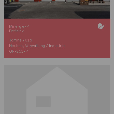
Minergie-P
Definitiv
Tamins 7015
Neubau, Verwaltung / Industrie
GR-251-P