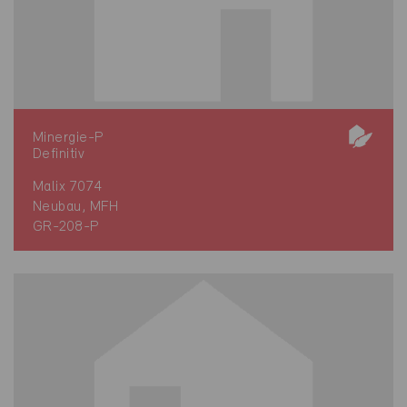
Minergie-P
Definitiv
Malix 7074
Neubau, MFH
GR-208-P