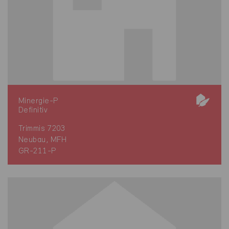
Minergie-P
Definitiv
Trimmis 7203
Neubau, MFH
GR-211-P