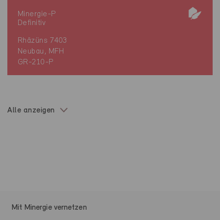
Minergie-P
Definitiv
Rhäzüns 7403
Neubau, MFH
GR-210-P
Alle anzeigen
Mit Minergie vernetzen