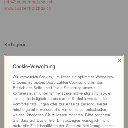
info@aussenholzbau.ch
www.aussenholzbau.ch
Kategorie
Planung
×
Architektur
Cookie-Verwaltung
Ausführung
Wir verwenden Cookies, um Ihnen ein optimales Webseiten-
Gebäudehülle, Fassade, Dach / Fenster, Türen,
Erlebnis zu bieten. Dazu zählen Cookies, die für den
Sonnenschutz
Betrieb der Seite und für die Steuerung unserer
kommerziellen Unternehmensziele notwendig sind, sowie
solche, die lediglich zu anonymen Statistikzwecken, für
Komforteinstellungen oder zur Anzeige personalisierter
Inhalte genutzt werden. Sie können selbst entscheiden,
1 Minergie Gebäude (1 Zertifikate)
welche Kategorien Sie zulassen möchten. Bitte beachten
Sie, dass auf Basis Ihrer Einstellungen womöglich nicht
mehr alle Funktionalitäten der Seite zur Verfügung stehen.