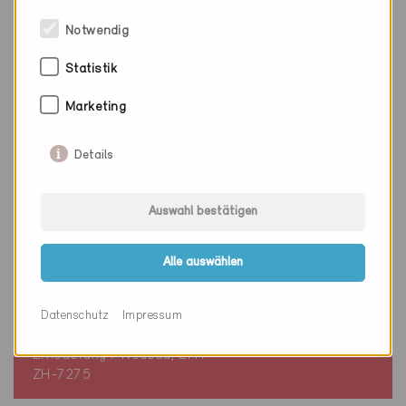
Notwendig
Statistik
Marketing
Details
Auswahl bestätigen
Alle auswählen
Minergie
Definitiv
Datenschutz
Impressum
Zürich 8048
Erneuerung / Neubau, EFH
ZH-7275