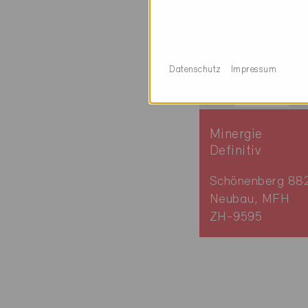
Datenschutz
Impressum
Minergie
Definitiv
Schönenberg 88
Neubau, MFH
ZH-9595