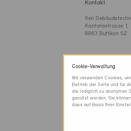
Kontakt
Iten Gebäudetech
Kantonsstrasse 1
8863 Buttikon SZ
Kategorie
Cookie-Verwaltung
Wir verwenden Cookies, um 
Planung
Betrieb der Seite und für 
Lüftung und Klima
die lediglich zu anonymen S
genutzt werden. Sie können
dass auf Basis Ihrer Einste
1 Minergie Gebäud