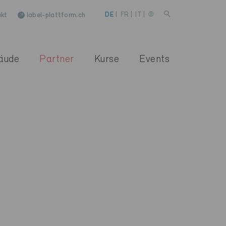
kt
label-plattform.ch
DE
|
FR
|
IT
|
äude
Partner
Kurse
Events