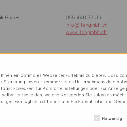
nik GmbH
055 440 77 33
info@itengmbh.ch
www.itengmbh.ch
Ihnen ein optimales Webseiten-Erlebnis zu bieten. Dazu zähl
die Steuerung unserer kommerziellen Unternehmensziele notw
tatistikzwecken, für Komforteinstellungen oder zur Anzeige p
 selbst entscheiden, welche Kategorien Sie zulassen möchte
llungen womöglich nicht mehr alle Funktionalitäten der Seite
e (1 Zertifikate)
Notwendig