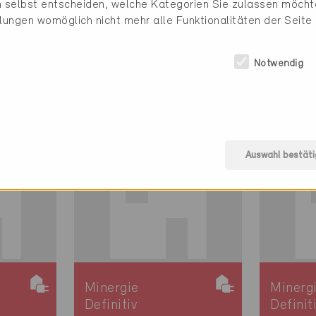
 selbst entscheiden, welche Kategorien Sie zulassen möchte
Minergie
Minerg
llungen womöglich nicht mehr alle Funktionalitäten der Seite
Definitiv
Definit
Etoy 1163
Etoy 1
Notwendig
H
Erneuerung, MFH
Erneue
VD-3763
VD-37
Auswahl bestäti
Minergie
Minerg
Definitiv
Definit