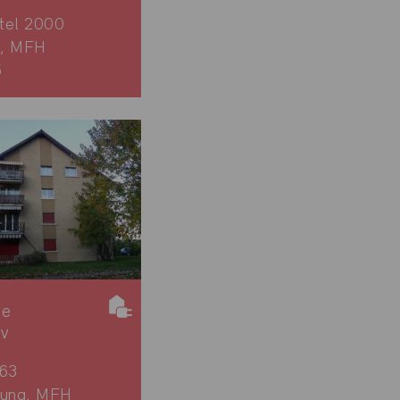
tel 2000
, MFH
5
ie
iv
163
rung, MFH