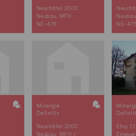
Neuchâtel 2000
Neuchâ
Neubau, MFH
Neubau
NE-476
NE-47
Minergie
Minerg
Definitiv
Definit
Neuchâtel 2000
Etoy 1
Neubau, MFH /
Erneue