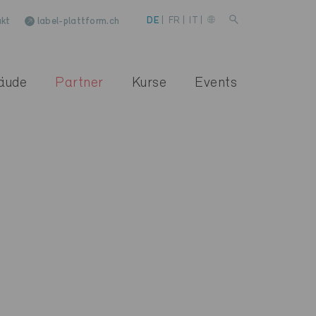
kt
label-plattform.ch
DE
|
FR
|
IT
|
äude
Partner
Kurse
Events