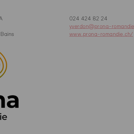
A
024 424 82 24
yverdon@prona-romandie
-Bains
www.prona-romandie.ch/