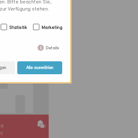
n. Bitte beachten Sie,
ie
 zur Verfügung stehen.
iv
163
Statistik
Marketing
rung, MFH
64
Details
gen
Alle auswählen
ie
iv