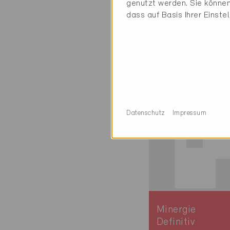
genutzt werden. Sie können
Minergie
dass auf Basis Ihrer Einste
Definitiv
Etoy 1163
Erneuerung, MF
VD-3762
Datenschutz
Impressum
Minergie
Definitiv