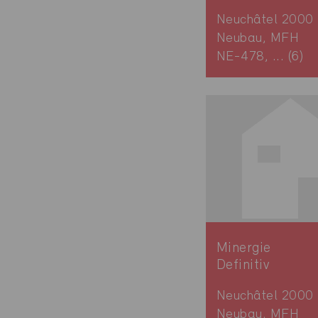
Neuchâtel 2000
Neubau, MFH
NE-478, ... (6)
Minergie
Definitiv
Neuchâtel 2000
Neubau, MFH