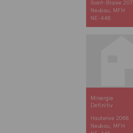
Saint-Blaise 20
Neubau, MFH
NE-448
Minergie
Definitiv
Hauterive 2068
Neubau, MFH