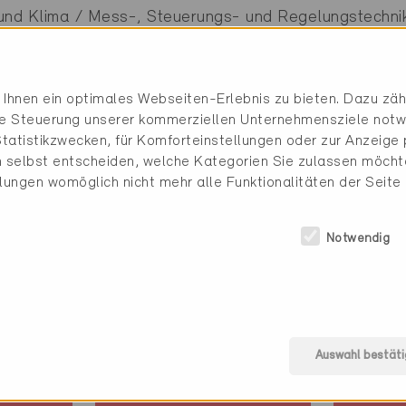
und Klima / Mess-, Steuerungs- und Regelungstechnik
nt / Weiteres
Ihnen ein optimales Webseiten-Erlebnis zu bieten. Dazu zähl
die Steuerung unserer kommerziellen Unternehmensziele notw
e (4 Zertifikate)
tatistikzwecken, für Komforteinstellungen oder zur Anzeige p
 selbst entscheiden, welche Kategorien Sie zulassen möchte
llungen womöglich nicht mehr alle Funktionalitäten der Seite
Notwendig
Minergie
Minerg
Auswahl bestäti
Definitiv
Definit