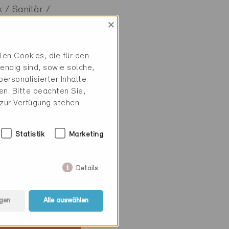
 / Sanitär /
×
en Cookies, die für den
endig sind, sowie solche,
ersonalisierter Inhalte
n. Bitte beachten Sie,
 zur Verfügung stehen.
Statistik
Marketing
Details
ie
gen
Alle auswählen
iv