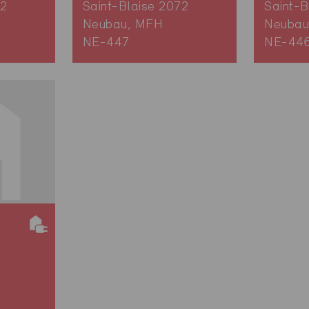
72
Saint-Blaise 2072
Saint-B
Neubau, MFH
Neubau
NE-447
NE-44