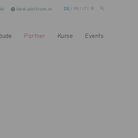
kt
label-plattform.ch
DE
|
FR
|
IT
|
äude
Partner
Kurse
Events