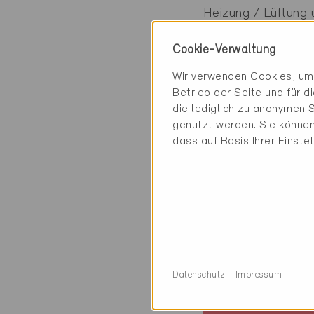
Heizung / Lüftung 
Facility Manageme
Cookie-Verwaltung
Wir verwenden Cookies, um 
Betrieb der Seite und für 
4 Minergie Gebäud
die lediglich zu anonymen S
genutzt werden. Sie können
dass auf Basis Ihrer Einste
Minergie
Datenschutz
Impressum
Definitiv