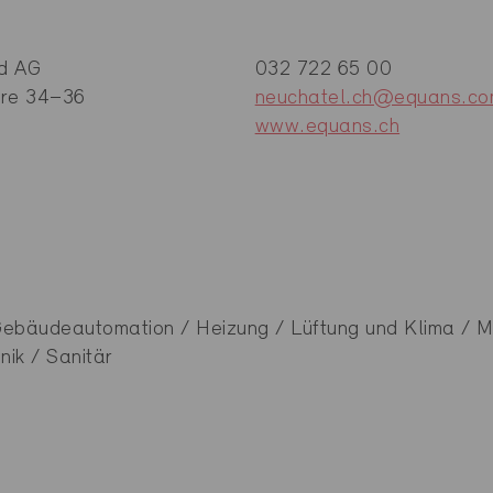
d AG
032 722 65 00
rre 34–36
neuchatel.ch@equans.c
www.equans.ch
Gebäudeautomation / Heizung / Lüftung und Klima / 
ik / Sanitär