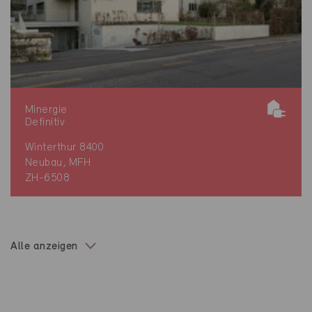
Minergie
Definitiv
Winterthur 8400
Neubau, MFH
ZH-6508
Alle anzeigen