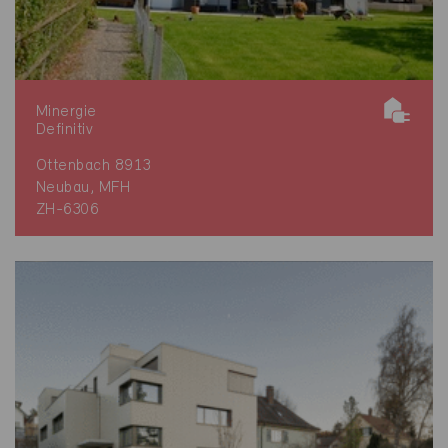
Minergie
Definitiv
Ottenbach 8913
Neubau, MFH
ZH-6306