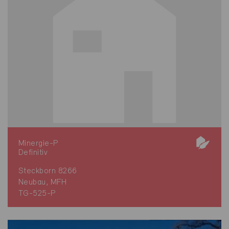
Minergie-P
Definitiv
Steckborn 8266
Neubau, MFH
TG-525-P