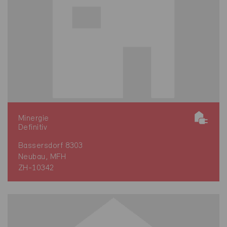
Minergie
Definitiv
Bassersdorf 8303
Neubau, MFH
ZH-10342