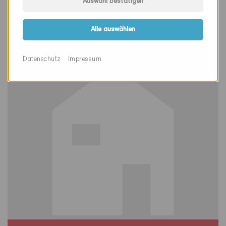
Auswahl bestätigen
Winterthur 8400
Neubau / Erneuerung, MFH
Alle auswählen
ZH-8570
Datenschutz
Impressum