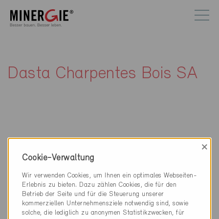
Dasta Charpentes Bois SA
×
Kontakt
Cookie-Verwaltung
Dasta Charpentes Bois SA
Wir verwenden Cookies, um Ihnen ein optimales Webseiten-
25, chemin du Pré Fleuri
Erlebnis zu bieten. Dazu zählen Cookies, die für den
1228 Plan-les-Ouates
Betrieb der Seite und für die Steuerung unserer
kommerziellen Unternehmensziele notwendig sind, sowie
022 880 03 70
solche, die lediglich zu anonymen Statistikzwecken, für