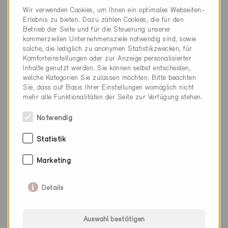
Wir verwenden Cookies, um Ihnen ein optimales Webseiten-
041 760 77 17
Erlebnis zu bieten. Dazu zählen Cookies, die für den
Betrieb der Seite und für die Steuerung unserer
mail@luftundhygiene.ch
kommerziellen Unternehmensziele notwendig sind, sowie
www.luftundhygiene.ch
solche, die lediglich zu anonymen Statistikzwecken, für
Komforteinstellungen oder zur Anzeige personalisierter
Inhalte genutzt werden. Sie können selbst entscheiden,
welche Kategorien Sie zulassen möchten. Bitte beachten
Sie, dass auf Basis Ihrer Einstellungen womöglich nicht
mehr alle Funktionalitäten der Seite zur Verfügung stehen.
Kategorie
Notwendig
Betrieb
Lüftung und Klima
Statistik
Marketing
Details
0 Minergie Gebäude (0 Zertifikate)
Auswahl bestätigen