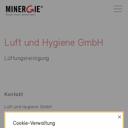
Luft und Hygiene GmbH
Lüftungsreinigung
Kontakt
Luft und Hygiene GmbH
Lüftungsreinigung
×
Oberneuhofstrasse 9
Cookie-Verwaltung
6340 Baar