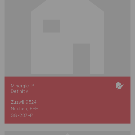
Minergie-P
Definitiv
Zuzwil 9524
Neubau, EFH
SG-287-P