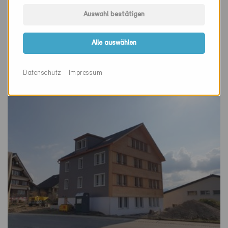
Minergie-P
Auswahl bestätigen
Definitiv
Bichwil 9248
Alle auswählen
Neubau, MFH
SG-206-P
Datenschutz
Impressum