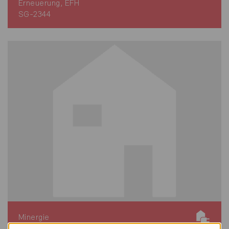
Erneuerung, EFH
SG-2344
Minergie
Definitiv