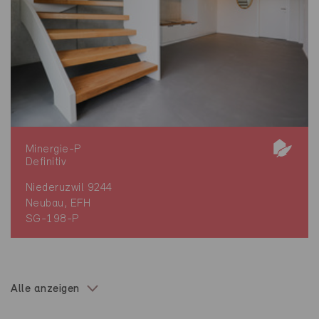
Minergie-P
Definitiv
Niederuzwil 9244
Neubau, EFH
SG-198-P
Alle anzeigen