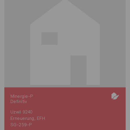
Minergie-P
Definitiv
Uzwil 9240
Erneuerung, EFH
SG-259-P