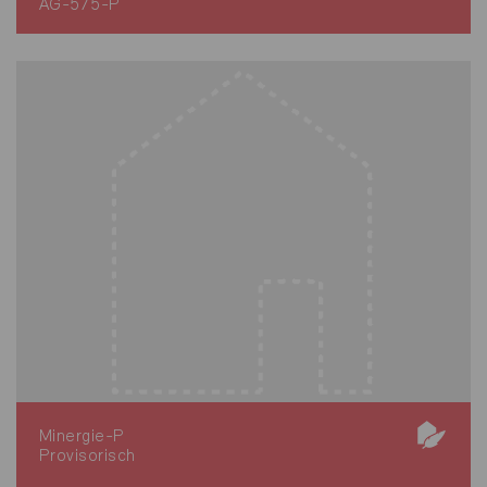
AG-575-P
Minergie-P
Provisorisch