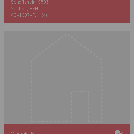
Schafisheim 5503
Neubau, EFH
AG-1007-P, ... (4)