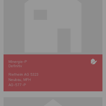
Minergie-P
Definitiv
Rietheim AG 5323
Neubau, MFH
AG-577-P