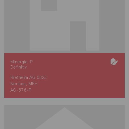
Minergie-P
Definitiv
Rietheim AG 5323
Neubau, MFH
AG-576-P