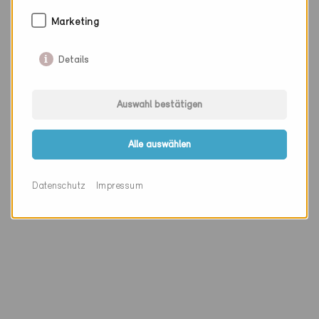
Marketing
Zertifikatsdatum
06.11.2010
Details
Code Nr.
114.10
Auswahl bestätigen
Links
Alle auswählen
Webseite
Zertifikat (PDF)
Datenschutz
Impressum