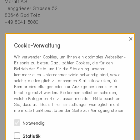
Moralt AG
Lenggrieser Strasse 52
83646 Bad Tölz
+49 8041 5080
Rahmenmaterial
×
Holz
Cookie-Verwaltung
Wir verwenden Cookies, um Ihnen ein optimales Webseiten-
U-Wert Panel
Erlebnis zu bieten. Dazu zählen Cookies, die für den
Betrieb der Seite und für die Steuerung unserer
U-Wert Türe
kommerziellen Unternehmensziele notwendig sind, sowie
1.2 W/m²K
solche, die lediglich zu anonymen Statistikzwecken, für
Komforteinstellungen oder zur Anzeige personalisierter
Inhalte genutzt werden. Sie können selbst entscheiden,
U-Wert Verglasung
welche Kategorien Sie zulassen möchten. Bitte beachten
0,70 W/m2K
Sie, dass auf Basis Ihrer Einstellungen womöglich nicht
mehr alle Funktionalitäten der Seite zur Verfügung stehen.
Einsatzbereich
Notwendig
Aussentüre
Statistik