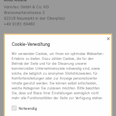
Modul Anbieter
Variotec GmbH & Co. KG
Weissmarterstrasse 3
92318 Neumarkt in der Oberpfalz
+49 9181 69460
Rahmenmaterial
×
Holz
Cookie-Verwaltung
Wir verwenden Cookies, um Ihnen ein optimales Webseiten-
U-Wert Panel
Erlebnis zu bieten. Dazu zählen Cookies, die für den
0,611 W/m2K
Betrieb der Seite und für die Steuerung unserer
kommerziellen Unternehmensziele notwendig sind, sowie
U-Wert Türe
solche, die lediglich zu anonymen Statistikzwecken, für
Komforteinstellungen oder zur Anzeige personalisierter
1.2 W/m²K
Inhalte genutzt werden. Sie können selbst entscheiden,
welche Kategorien Sie zulassen möchten. Bitte beachten
U-Wert Verglasung
Sie, dass auf Basis Ihrer Einstellungen womöglich nicht
0,70 W/m2K
mehr alle Funktionalitäten der Seite zur Verfügung stehen.
Notwendig
Einsatzbereich