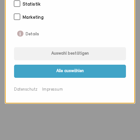
Aussentüre
Statistik
Marketing
Zertifikatsdatum
Details
27.11.2012
Code Nr.
Auswahl bestätigen
121.12
Alle auswählen
Links
Webseite
Zertifikat (PDF)
Datenschutz
Impressum