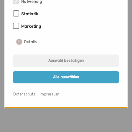
0,70 W/m2K
Notwendig
Einsatzbereich
Statistik
Aussentüre
Marketing
Details
Zertifikatsdatum
11.08.2009
Auswahl bestätigen
Code Nr.
105.09
Alle auswählen
Links
Datenschutz
Impressum
Webseite
Zertifikat (PDF)