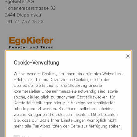
EgoKiefer AG
Hohenemserstrasse 32
9444 Diepoldsau
+41 71 757 33 33
×
Cookie-Verwaltung
Rahmenmaterial
Kunststoff
Wir verwenden Cookies, um Ihnen ein optimales Webseiten-
Erlebnis zu bieten. Dazu zählen Cookies, die für den
U-Wert Panel
Betrieb der Seite und für die Steuerung unserer
kommerziellen Unternehmensziele notwendig sind, sowie
1.11 W/m2K
solche, die lediglich zu anonymen Statistikzwecken, für
Komforteinstellungen oder zur Anzeige personalisierter
U-Wert Türe
Inhalte genutzt werden. Sie können selbst entscheiden,
welche Kategorien Sie zulassen möchten. Bitte beachten
1.2 W/m²K
Sie, dass auf Basis Ihrer Einstellungen womöglich nicht
mehr alle Funktionalitäten der Seite zur Verfügung stehen.
U-Wert Verglasung