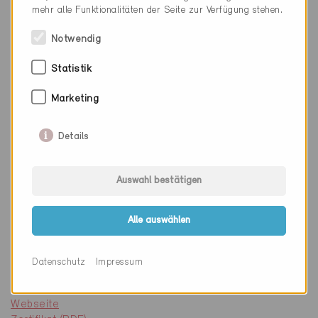
mehr alle Funktionalitäten der Seite zur Verfügung stehen.
U-Wert Türe
1.2 W/m²K
Notwendig
Statistik
U-Wert Verglasung
Marketing
Einsatzbereich
Aussentüre
Details
Auswahl bestätigen
Zertifikatsdatum
11.08.2009
Alle auswählen
Code Nr.
105.09
Datenschutz
Impressum
Links
Webseite