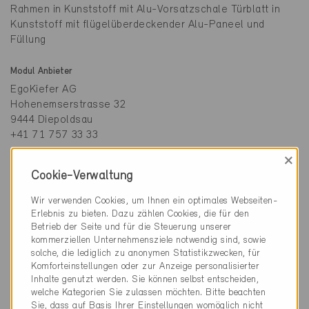
Rahmen in Kunststoff mit Alu-Vorsatzschale Türblatt in
Kunststoff mit flügelüberdeckender Alu-Paneel und
Füllung
Modul Anbieter
EgoKiefer AG
Hohenemserstrasse 32
9444 Diepoldsau
+41 71 757 33 33
×
Cookie-Verwaltung
Wir verwenden Cookies, um Ihnen ein optimales Webseiten-
Erlebnis zu bieten. Dazu zählen Cookies, die für den
Betrieb der Seite und für die Steuerung unserer
Rahmenmaterial
kommerziellen Unternehmensziele notwendig sind, sowie
Kunststoff
solche, die lediglich zu anonymen Statistikzwecken, für
Komforteinstellungen oder zur Anzeige personalisierter
U-Wert Panel
Inhalte genutzt werden. Sie können selbst entscheiden,
welche Kategorien Sie zulassen möchten. Bitte beachten
0.982 W/m2K
Sie, dass auf Basis Ihrer Einstellungen womöglich nicht