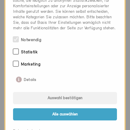
solche, die lediglich zu anonymen Statistikzwecken, für
Komforteinstellungen oder zur Anzeige personalisierter
Einsatzbereich
Inhalte genutzt werden. Sie können selbst entscheiden,
Aussentüre mit Seitenteil
welche Kategorien Sie zulassen möchten. Bitte beachten
Sie, dass auf Basis Ihrer Einstellungen womöglich nicht
mehr alle Funktionalitäten der Seite zur Verfügung stehen.
Notwendig
Zertifikatsdatum
03.07.2023
Statistik
Code Nr.
Marketing
130.23
Details
Links
Webseite
Zertifikat (PDF)
Auswahl bestätigen
Alle auswählen