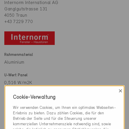
Internorm International AG
Ganglgutstrasse 131
4050 Traun
+43 7229 770
Rahmenmaterial
Aluminium
U-Wert Panel
0,516 W/m2K
×
U-Wert Türe
Cookie-Verwaltung
1.2 W/m²K
Wir verwenden Cookies, um Ihnen ein optimales Webseiten-
Erlebnis zu bieten. Dazu zählen Cookies, die für den
U-Wert Verglasung
Betrieb der Seite und für die Steuerung unserer
0,70 W/m2K
kommerziellen Unternehmensziele notwendig sind, sowie