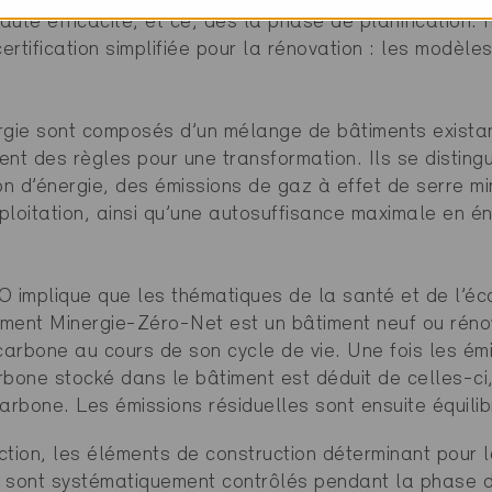
haute efficacité, et ce, dès la phase de planification. 
rtification simplifiée pour la rénovation : les modèle
rgie sont composés d’un mélange de bâtiments existan
xent des règles pour une transformation. Ils se disting
n d’énergie, des émissions de gaz à effet de serre mi
xploitation, ainsi qu’une autosuffisance maximale en é
implique que les thématiques de la santé et de l’éco
ment Minergie-Zéro-Net est un bâtiment neuf ou rénov
 carbone au cours de son cycle de vie. Une fois les ém
bone stocké dans le bâtiment est déduit de celles-ci,
arbone. Les émissions résiduelles sont ensuite équilib
ion, les éléments de construction déterminant pour 
 sont systématiquement contrôlés pendant la phase d