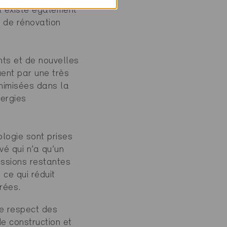
Il existe également
s de rénovation
ts et de nouvelles
uent par une très
nimisées dans la
nergies
logie sont prises
é qui n’a qu’un
issions restantes
 ce qui réduit
rées.
le respect des
e construction et