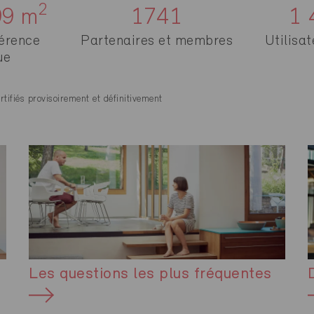
2
00
m
1741
1 
férence
Partenaires et membres
Utilisa
ue
ifiés provisoirement et définitivement
Les questions les plus fréquentes