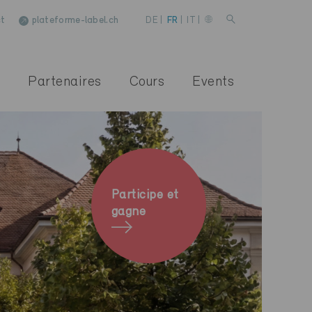
t
plateforme-label.ch
DE
|
FR
|
IT
|
Partenaires
Cours
Events
Participe et
gagne