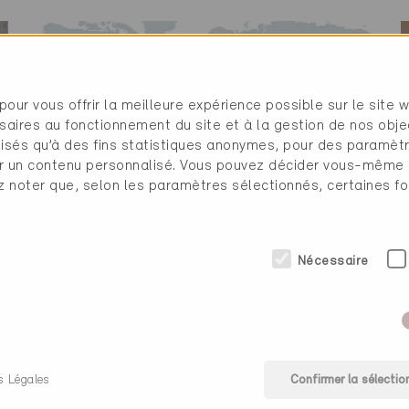
pour vous offrir la meilleure expérience possible sur le site 
saires au fonctionnement du site et à la gestion de nos obje
ilisés qu’à des fins statistiques anonymes, pour des paramè
cher un contenu personnalisé. Vous pouvez décider vous-même
ez noter que, selon les paramètres sélectionnés, certaines fo
Minergie International
Nécessaire
des produits
s Légales
Confirmer la sélectio
econnus Minergie, Minergie-P et Minergie-A assurent l