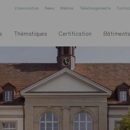
L’association
News
Médias
Téléchargements
Contac
s
Thématiques
Certification
Bâtiments