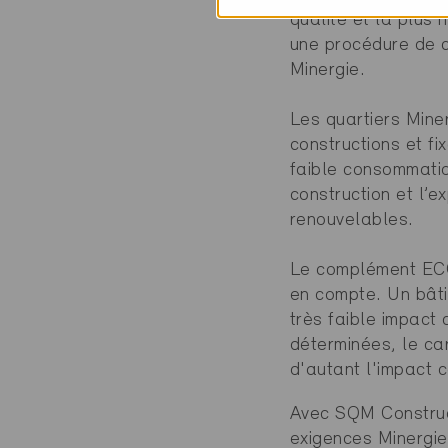
qualité et la plus 
une procédure de ce
Minergie.
Les quartiers Mine
constructions et fi
faible consommatio
construction et l’e
renouvelables.
Le complément ECO 
en compte. Un bâti
très faible impact
déterminées, le car
d'autant l'impact c
Avec SQM Construct
exigences Minergie