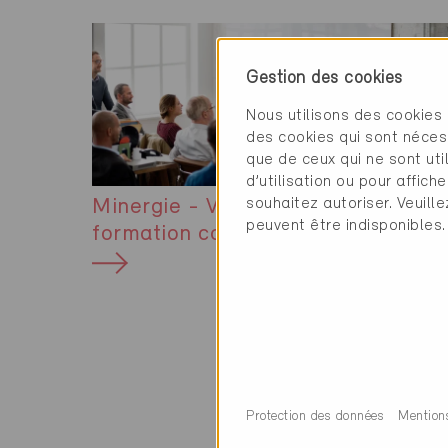
Gestion des cookies
Nous utilisons des cookies 
des cookies qui sont néces
que de ceux qui ne sont ut
d’utilisation ou pour affi
souhaitez autoriser. Veuill
Minergie - Votre partenaire de
peuvent être indisponibles.
formation continue
Aperçu 
Protection des données
Mention
Les trois labels r