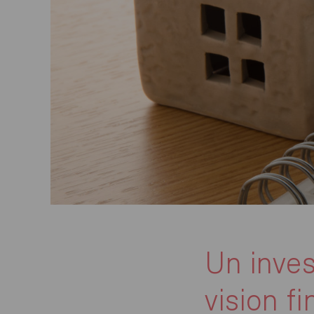
Un inves
vision f