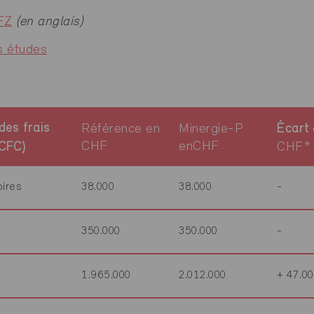
FZ
(en anglais)
s études
des frais
Référence en
Minergie-P
Écart
CHF
enCHF
(CFC)
CHF*
oires
38.000
38.000
-
350.000
350.000
-
1.965.000
2.012.000
+ 47.0