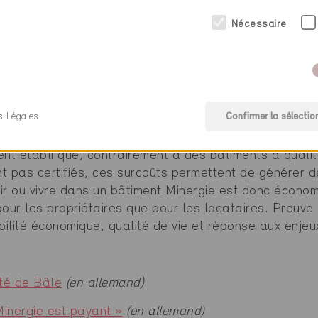
s à chaleur ou l’utilisation de l’énergie solaire, ne 
 locatifs plus élevés que si le bâtiment qui en bénéfi
Nécessaire
 canton, des subventions sont allouées pour le recour
olation de l’enveloppe du bâtiment ou une certificatio
ent les surcoûts constructifs.
s Légales
Confirmer la sélectio
iments certifiés Minergie coûtent plus cher à la constr
nt établi que, contrairement à des bâtiments à quali
nt pas certifiés, ces surcoûts permettent de générer d
tir ou vivre dans un bâtiment Minergie est donc écono
our les propriétaires que pour les locataires. Preuv
bilité économique, qualité de vie et réponse aux enjeu
ité de Bâle
(en allemand)
inergie est payant »
(en allemand)