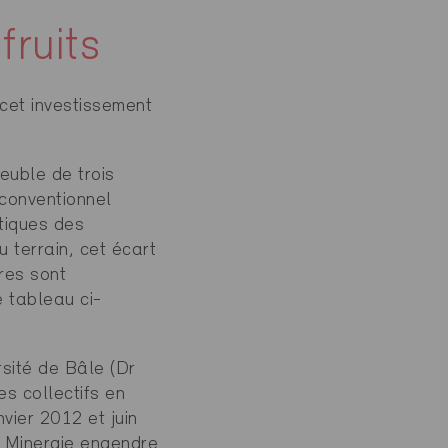
fruits
 cet investissement
euble de trois
 conventionnel
tiques des
u terrain, cet écart
res sont
e tableau ci-
sité de Bâle (Dr
s collectifs en
vier 2012 et juin
t Minergie engendre