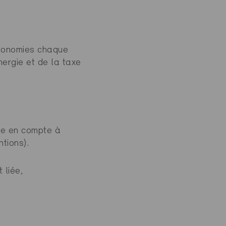
économies chaque
nergie et de la taxe
se en compte à
tions).
 liée,