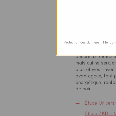
distance, les pompe
générer des revenus
certifié Minergie.
En outre, selon le
renouvelables, l’is
ci réduisent nettem
Protection des données
Mention
En résumé : les bât
désormais claireme
mais qui ne seraie
plus élevés. Inves
avantageux, tant p
énergétique, renta
de pair.
Étude Univers
Étude ZKB « M