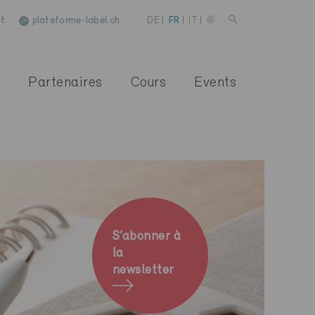
t
plateforme-label.ch
DE
|
FR
|
IT
|
Partenaires
Cours
Events
S’abonner à
la
newsletter