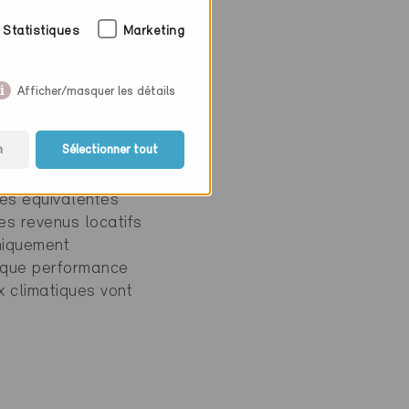
permettent de
cie et bel et bien
Statistiques
Marketing
s aux énergies
Afficher/masquer les détails
n Minergie. Celles-
n
Sélectionner tout
uction mais il est
tés équivalentes
es revenus locatifs
miquement
e que performance
x climatiques vont