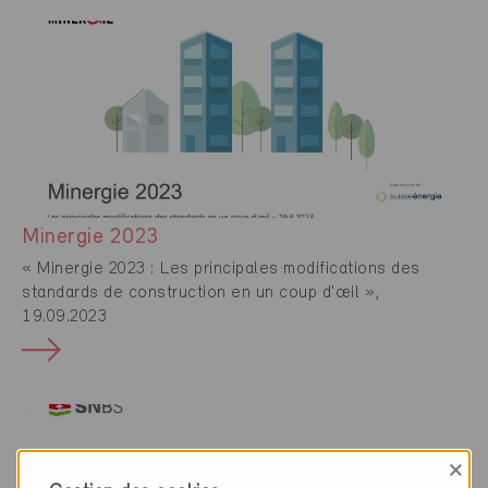
Minergie 2023
« Minergie 2023 : Les principales modifications des
standards de construction en un coup d'œil »,
19.09.2023
×