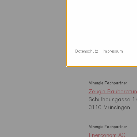
Beteiligte
Minergie Fachpartner
GLB Generalunter
Datenschutz
Impressum
Bahnhofstrasse 2
3550 Langnau
Minergie Fachpartner
Zeugin Bauberatu
Schulhausgasse 1
3110 Münsingen
Minergie Fachpartner
Enerconom AG