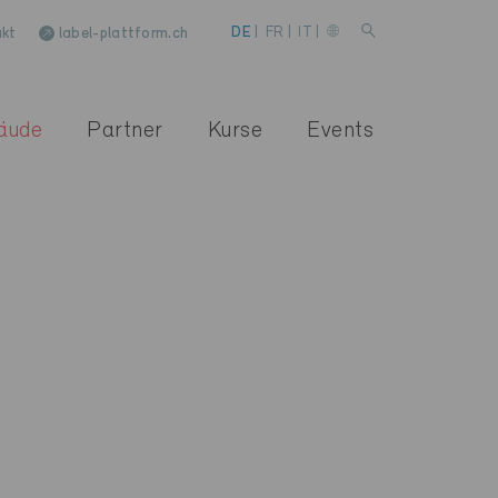
kt
label-plattform.ch
DE
|
FR
|
IT
|
äude
Partner
Kurse
Events