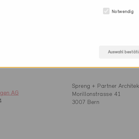
Notwendig
Minergie Fachpartner
nehmung
GLB Genossenschaft
Auswahl bestäti
7
Zentrum 30
3322 Schönbühl
Spreng + Partner Archite
ngen AG
Morillonstrasse 41
4
3007 Bern