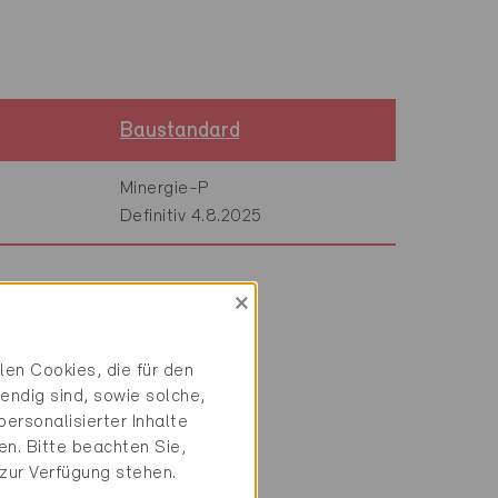
Baustandard
Minergie-P
Definitiv 4.8.2025
×
en Cookies, die für den
endig sind, sowie solche,
ersonalisierter Inhalte
 Warmwasser
n. Bitte beachten Sie,
 zur Verfügung stehen.