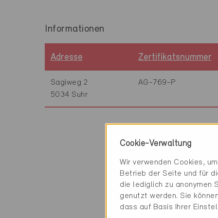
Informationen
Adresse
Zertifikatsnummer
Sagiweg 2
AG-769-P
5034 Suhr
Cookie-Verwaltung
Technische Infor
Wir verwenden Cookies, um 
Betrieb der Seite und für 
Heizung
die lediglich zu anonymen S
100% Grundwasser-
genutzt werden. Sie können
dass auf Basis Ihrer Einste