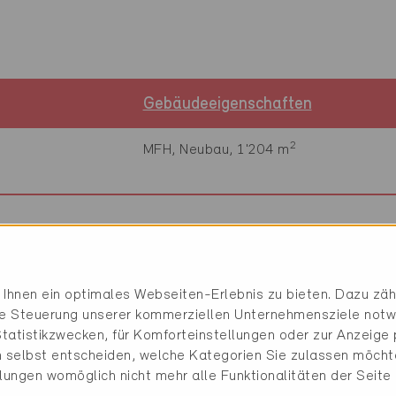
Gebäudeeigenschaften
2
MFH, Neubau, 1'204 m
mationen
Ihnen ein optimales Webseiten-Erlebnis zu bieten. Dazu zähl
die Steuerung unserer kommerziellen Unternehmensziele notw
Warmwasser
tatistikzwecken, für Komforteinstellungen oder zur Anzeige p
WP, indirekt, Heizung
100% Luft-Wärmepumpe,
 selbst entscheiden, welche Kategorien Sie zulassen möchte
llungen womöglich nicht mehr alle Funktionalitäten der Seite