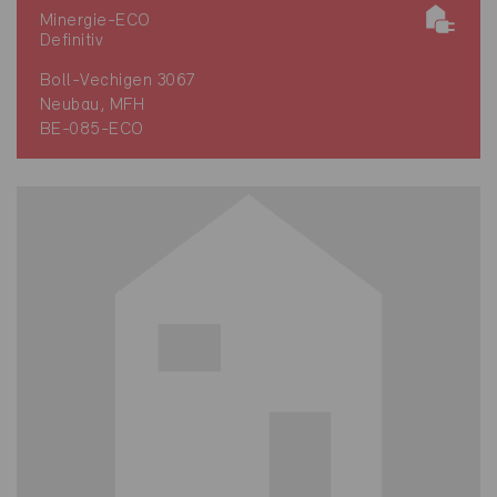
Minergie-ECO
Definitiv
Boll-Vechigen 3067
Neubau, MFH
BE-085-ECO