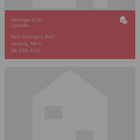
Minergie-ECO
Definitiv
Boll-Vechigen 3067
Neubau, MFH
BE-086-ECO