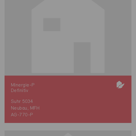
Minergie-P
Definitiv
Suhr 5034
Neubau, MFH
AG-770-P