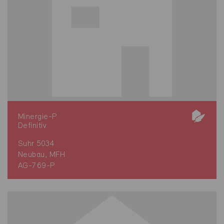
Minergie-P
Definitiv
Suhr 5034
Neubau, MFH
AG-769-P