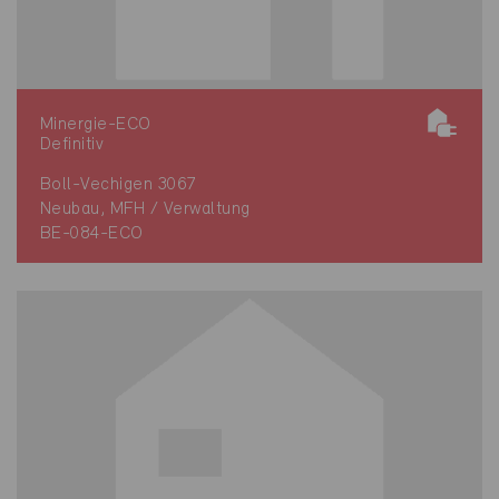
Minergie-ECO
Definitiv
Boll-Vechigen 3067
Neubau, MFH / Verwaltung
BE-084-ECO