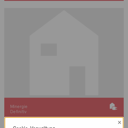
Minergie
Definitiv
×
Suhr 5034