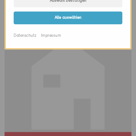
Auswahl bestätigen
Oberdiessbach 3672
Neubau, MFH
Alle auswählen
BE-176-A
Datenschutz
Impressum