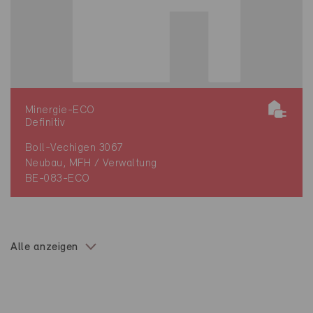
Minergie-ECO
Definitiv
Boll-Vechigen 3067
Neubau, MFH / Verwaltung
BE-083-ECO
Alle anzeigen