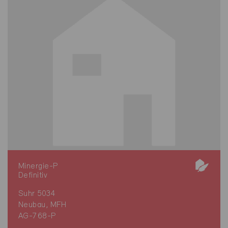
Minergie-P
Definitiv
Suhr 5034
Neubau, MFH
AG-768-P