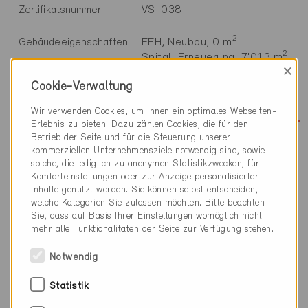
VS-038
Zertifikatsnummer
2
EFH, Neubau, 0 m
Gebäudeeigenschaften
2
Spital, Erneuerung, 7'013 m
×
Cookie-Verwaltung
Minergie
Baustandard
Definitiv 7.8.2000
Wir verwenden Cookies, um Ihnen ein optimales Webseiten-
Erlebnis zu bieten. Dazu zählen Cookies, die für den
Betrieb der Seite und für die Steuerung unserer
kommerziellen Unternehmensziele notwendig sind, sowie
solche, die lediglich zu anonymen Statistikzwecken, für
Komforteinstellungen oder zur Anzeige personalisierter
Technische Informationen
Inhalte genutzt werden. Sie können selbst entscheiden,
welche Kategorien Sie zulassen möchten. Bitte beachten
Sie, dass auf Basis Ihrer Einstellungen womöglich nicht
Heizung
mehr alle Funktionalitäten der Seite zur Verfügung stehen.
0% Ölfeuerung
Notwendig
Warmwasser
0% Ölfeuerung
Statistik