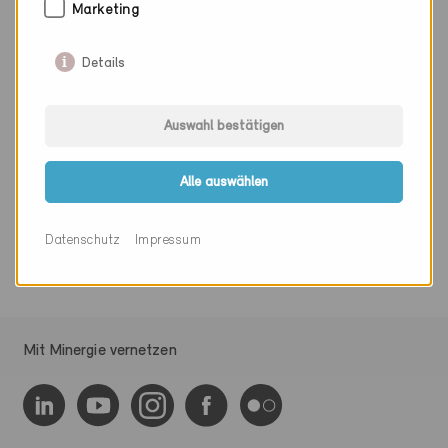
Marketing
Details
Beteiligte
Auswahl bestätigen
Minergie Fachpartner
Mathieu Ingenieure AG
Alle auswählen
Torweg 8
3930 Visp
Datenschutz
Impressum
Mit Minergie vernetzen