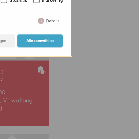
Statistik
Marketing
Details
gen
Alle auswählen
ie
iv
00
, Verwaltung
1