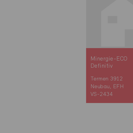
Minergie-ECO
Definitiv
Termen 3912
Neubau, EFH
VS-2434