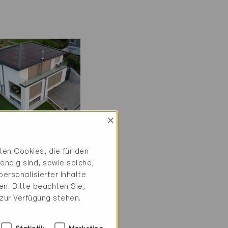
×
ie
en Cookies, die für den
iv
endig sind, sowie solche,
ersonalisierter Inhalte
02
n. Bitte beachten Sie,
, EFH
 zur Verfügung stehen.
7