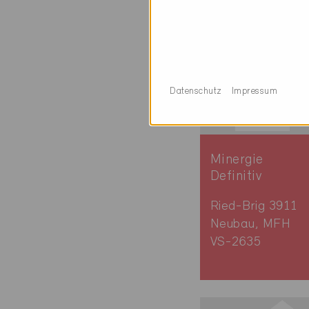
Datenschutz
Impressum
Minergie
Definitiv
Ried-Brig 3911
Neubau, MFH
VS-2635