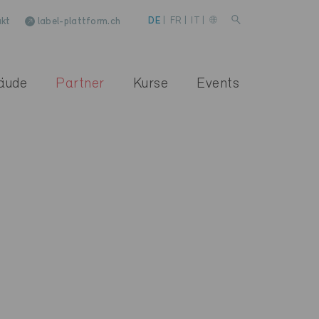
kt
label-plattform.ch
DE
|
FR
|
IT
|
äude
Partner
Kurse
Events