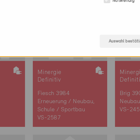
Notwendig
Auswahl bestäti
Minergie
Minerg
Definitiv
Definit
Fiesch 3984
Brig 39
Erneuerung / Neubau,
Neubau
Schule / Sportbau
VS-245
VS-2587