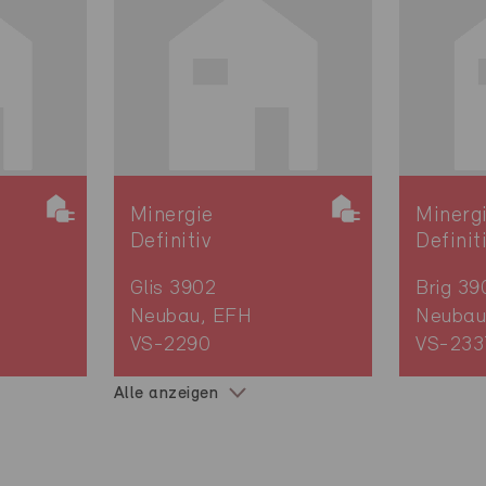
Minergie
Minerg
Definitiv
Definit
Glis 3902
Brig 39
Neubau, EFH
Neubau
VS-2290
VS-233
Alle anzeigen