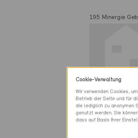
195 Minergie Gebä
Cookie-Verwaltung
Minergie
Wir verwenden Cookies, um 
Definitiv
Betrieb der Seite und für 
die lediglich zu anonymen S
Brig 3900
genutzt werden. Sie können
Neubau, MFH
dass auf Basis Ihrer Einste
VS-2869