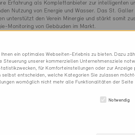
e Erfahrung als Komplettanbieter zur intelligenten u
den Nutzung von Energie und Wasser. Das St. Galler
n unterstützt den Verein Minergie und stärkt somit z
gie-Monitoring von Gebäuden im Markt.
ng
Ihnen ein optimales Webseiten-Erlebnis zu bieten. Dazu zähl
die Steuerung unserer kommerziellen Unternehmensziele notw
tatistikzwecken, für Komforteinstellungen oder zur Anzeige p
 selbst entscheiden, welche Kategorien Sie zulassen möchte
llungen womöglich nicht mehr alle Funktionalitäten der Seite
Notwendig