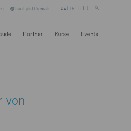
kt
label-plattform.ch
DE
|
FR
|
IT
|
äude
Partner
Kurse
Events
r von