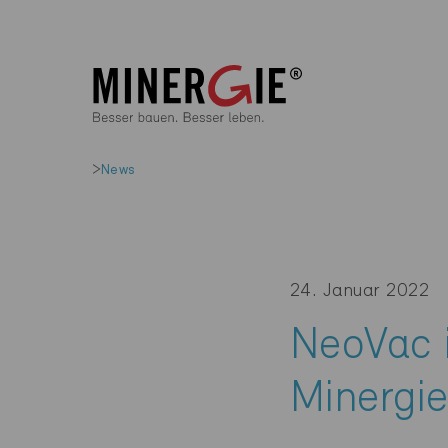
News
24. Januar 2022
NeoVac i
Minergi