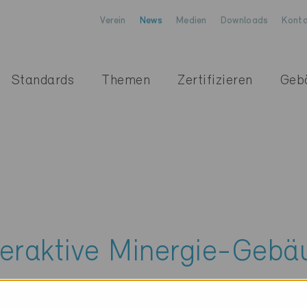
Verein
News
Medien
Downloads
Konta
Standards
Themen
Zertifizieren
Geb
teraktive Minergie-Gebä