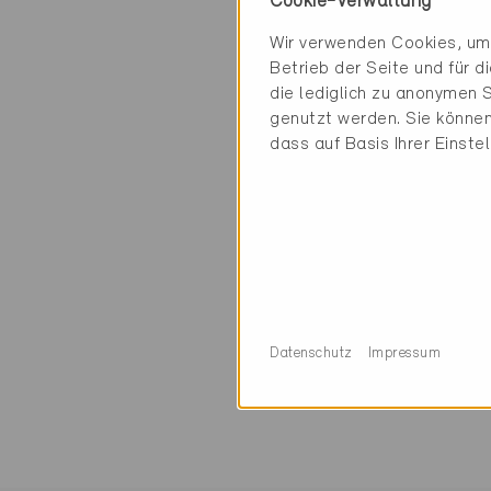
Cookie-Verwaltung
Wo in der Schweiz
Wir verwenden Cookies, um 
finden Sie auf der
Betrieb der Seite und für 
Zu jedem Standort 
die lediglich zu anonymen S
genutzt werden. Sie können
Die drei bekannte
dass auf Basis Ihrer Einste
wurden kürzlich übe
Wohn- und Arbeitsk
Produkte «MQS Bau
und Betriebsphase 
Über 43000 Minergi
Million Menschen. 
Datenschutz
Impressum
Minergie-Gebäude 
an info@minergie.c