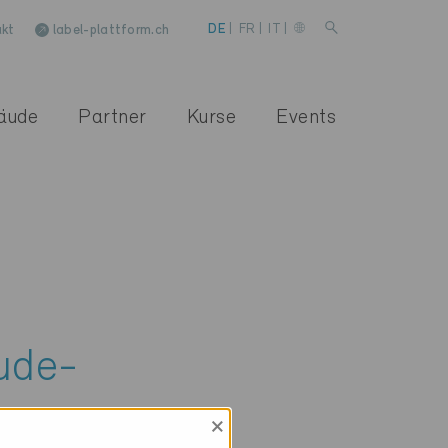
kt
label-plattform.ch
DE
|
FR
|
IT
|
äude
Partner
Kurse
Events
ude-
×